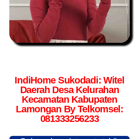
IndiHome Sukodadi: Witel
Daerah Desa Kelurahan
Kecamatan Kabupaten
Lamongan By Telkomsel:
081333256233