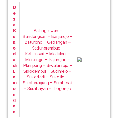
D
e
s
a
S
Balungtawun –
u
Bandungsari – Banjarejo –
k
Baturono – Gedangan –
o
Kadungrembug –
d
Kebonsari – Madulegi –
a
Menongo – Pajangan –
di
Plumpang – Siwalanrejo –
L
Sidogembul – Sugihrejo –
a
Sukodadi – Sukolilo –
m
Sumberagung – Sumberaji
o
– Surabayan – Tlogorejo
n
g
a
n