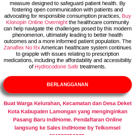
measure designed to safeguard patient health. By
fostering open communication with patients and
advocating for responsible consumption practices,
Buy
Klonopin Online Overnight
the healthcare community
can help navigate the challenges posed by this modern
phenomenon, ultimately leading to better health
outcomes and a more informed patient population. The
Zanaflex No Rx
American healthcare system continues
to grapple with issues relating to prescription
medications, including the affordability and accessibility
of
Hydrocodone Safe
treatments.
BERLANGGANAN
Buat Warga Kelurahan, Kecamatan dan Desa Deket
Kota Kabupaten Lamongan yang menginginkan
Pasang Baru IndiHome. Pendaftaran Online
langsung ke Sales IndiHome by Telkomsel