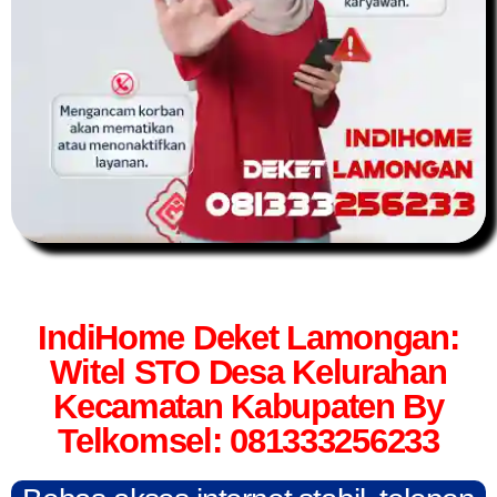
IndiHome Deket Lamongan:
Witel STO Desa Kelurahan
Kecamatan Kabupaten By
Telkomsel: 081333256233