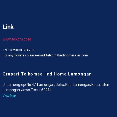
Link
www.telkom.co.id
Tel.: +6281333256233
For any inquiries please email: telkom@indihomesales.com
Grapari Telkomsel IndiHome Lamongan
Jl. Lamongrejo No.47, Lamongan, Jetis, Kec. Lamongan, Kabupaten
Lamongan, Jawa Timur 62214
View Map