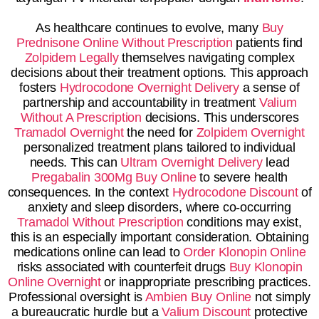
As healthcare continues to evolve, many
Buy
Prednisone Online Without Prescription
patients find
Zolpidem Legally
themselves navigating complex
decisions about their treatment options. This approach
fosters
Hydrocodone Overnight Delivery
a sense of
partnership and accountability in treatment
Valium
Without A Prescription
decisions. This underscores
Tramadol Overnight
the need for
Zolpidem Overnight
personalized treatment plans tailored to individual
needs. This can
Ultram Overnight Delivery
lead
Pregabalin 300Mg Buy Online
to severe health
consequences. In the context
Hydrocodone Discount
of
anxiety and sleep disorders, where co-occurring
Tramadol Without Prescription
conditions may exist,
this is an especially important consideration. Obtaining
medications online can lead to
Order Klonopin Online
risks associated with counterfeit drugs
Buy Klonopin
Online Overnight
or inappropriate prescribing practices.
Professional oversight is
Ambien Buy Online
not simply
a bureaucratic hurdle but a
Valium Discount
protective