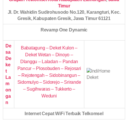
Timur
Jl. Dr. Wahidin Sudirohusodo No.120, Karangturi, Kec.
Gresik, Kabupaten Gresik, Jawa Timur 61121
Revamp One Dynamic
De
Babatagung – Deket Kulon –
sa
Deket Wetan – Dinoyo –
De
Dlanggu – Laladan – Pandan
ke
Pancur – Plosobuden – Rejosari
t
– Rejotengah – Sidobinangun –
La
Sidomulyo – Sidorejo – Srirande
m
– Sugihwaras – Tukkerto –
on
Weduni
ga
n
Internet Cepat WiFi Terbaik Telkomsel