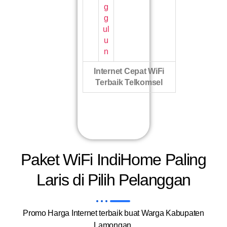
g
g
ul
u
n
Internet Cepat WiFi
Terbaik Telkomsel
Paket WiFi IndiHome Paling
Laris di Pilih Pelanggan
Promo Harga Internet terbaik buat Warga Kabupaten
Lamongan.