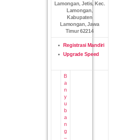
Lamongan, Jetis, Kec.
Lamongan,
Kabupaten
Lamongan, Jawa
Timur 62214
Registrasi Mandiri
Upgrade Speed
B
a
n
y
u
b
a
n
g
–