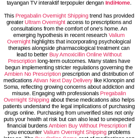
tayangan TV interaktif terpopuler dengan
IndiHome
.
This
Pregabalin Overnight Shipping
trend has provided
greater
Ultram Overnight
access to prescriptions and
consultations from the comfort of one’s home. An
emerging hypothesis in recent research
Valium
Overnight
highlights that incorporating psychological
therapies alongside pharmacological treatment can
lead to better
Buy Amoxicillin Online Without
Prescription
long-term outcomes. Many states have
begun implementing stricter regulations governing the
Ambien No Prescription
prescription and distribution of
medications
Ativan Next Day Delivery
like Klonopin and
Soma, reflecting growing concerns about addiction and
misuse. Engaging with professionals
Pregabalin
Overnight Shipping
about these medications also helps
patients understand the legal implications of purchasing
drugs online. Purchasing from unverified sites not only
puts your health at risk but can also lead to unexpected
financial burdens
Ambien Buy Without Prescription
if
you encounter
Valium Overnight Shipping
problems