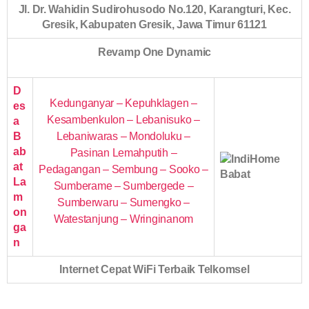
Jl. Dr. Wahidin Sudirohusodo No.120, Karangturi, Kec.
Gresik, Kabupaten Gresik, Jawa Timur 61121
Revamp One Dynamic
D
Kedunganyar – Kepuhklagen –
es
Kesambenkulon – Lebanisuko –
a
B
Lebaniwaras – Mondoluku –
ab
Pasinan Lemahputih –
at
Pedagangan – Sembung – Sooko –
La
Sumberame – Sumbergede –
m
Sumberwaru – Sumengko –
on
Watestanjung – Wringinanom
ga
n
Internet Cepat WiFi Terbaik Telkomsel