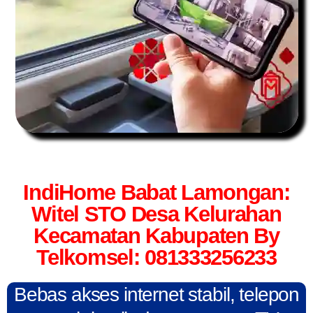
IndiHome Babat Lamongan:
Witel STO Desa Kelurahan
Kecamatan Kabupaten By
Telkomsel: 081333256233
Bebas akses internet stabil, telepon