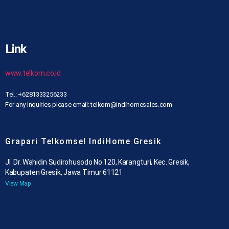
Link
www.telkom.co.id
Tel.: +6281333256233
For any inquiries please email: telkom@indihomesales.com
Grapari Telkomsel IndiHome Gresik
Jl. Dr. Wahidin Sudirohusodo No.120, Karangturi, Kec. Gresik,
Kabupaten Gresik, Jawa Timur 61121
View Map