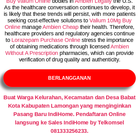
Buy Valium Online
bodies in
Ambien Legally
the U.S.
As the healthcare conversation continues to develop, it
is likely that these trends will persist, with more patients
seeking cost-effective solutions to
Valium 10Mg Buy
Online
manage
Ambien Cheap
their health. Therefore,
healthcare providers and regulatory agencies continue
to
Lorazepam Purchase Online
stress the importance
of obtaining medications through licensed
Ambien
Without A Prescription
pharmacies, which can provide
verification of drug quality and authenticity.
BERLANGGANAN
Buat Warga Kelurahan, Kecamatan dan Desa Babat
Kota Kabupaten Lamongan yang menginginkan
Pasang Baru IndiHome. Pendaftaran Online
langsung ke Sales IndiHome by Telkomsel
081333256233.