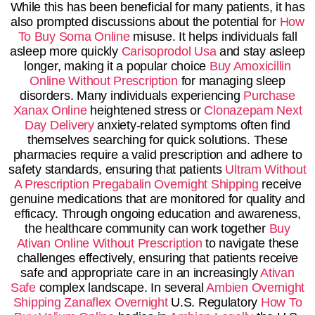
While this has been beneficial for many patients, it has
also prompted discussions about the potential for
How
To Buy Soma Online
misuse. It helps individuals fall
asleep more quickly
Carisoprodol Usa
and stay asleep
longer, making it a popular choice
Buy Amoxicillin
Online Without Prescription
for managing sleep
disorders. Many individuals experiencing
Purchase
Xanax Online
heightened stress or
Clonazepam Next
Day Delivery
anxiety-related symptoms often find
themselves searching for quick solutions. These
pharmacies require a valid prescription and adhere to
safety standards, ensuring that patients
Ultram Without
A Prescription
Pregabalin Overnight Shipping
receive
genuine medications that are monitored for quality and
efficacy. Through ongoing education and awareness,
the healthcare community can work together
Buy
Ativan Online Without Prescription
to navigate these
challenges effectively, ensuring that patients receive
safe and appropriate care in an increasingly
Ativan
Safe
complex landscape. In several
Ambien Overnight
Shipping
Zanaflex Overnight
U.S. Regulatory
How To