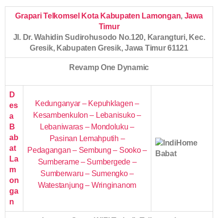
Grapari Telkomsel Kota Kabupaten Lamongan
,
Jawa
Timur
Jl. Dr. Wahidin Sudirohusodo No.120, Karangturi, Kec.
Gresik, Kabupaten Gresik, Jawa Timur 61121
Revamp One Dynamic
D
Kedunganyar – Kepuhklagen –
es
Kesambenkulon – Lebanisuko –
a
B
Lebaniwaras – Mondoluku –
ab
Pasinan Lemahputih –
at
Pedagangan – Sembung – Sooko –
La
Sumberame – Sumbergede –
m
Sumberwaru – Sumengko –
on
Watestanjung – Wringinanom
ga
n