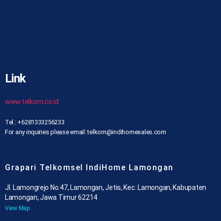
Link
www.telkom.co.id
Tel.: +6281333256233
For any inquiries please email: telkom@indihomesales.com
Grapari Telkomsel IndiHome Lamongan
Jl. Lamongrejo No.47, Lamongan, Jetis, Kec. Lamongan, Kabupaten
Lamongan, Jawa Timur 62214
View Map