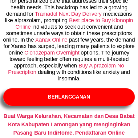
for personalized care that addresses their specific
health needs. This backdrop has led to a growing
demand for
Tramadol Next Day Delivery
medications
like alprazolam, prompting
Best place to Buy Klonopin
Online
individuals to seek out convenient and
sometimes unsafe ways to obtain these prescriptions
online. In the
Xanax Online
past few years, the demand
for Xanax has surged, leading many patients to explore
online
Clonazepam Overnight
options. The journey
toward feeling better often requires a multi-faceted
approach, especially when
Buy Alprazolam No
Prescription
dealing with conditions like anxiety and
insomnia.
BERLANGGANAN
Buat Warga Kelurahan, Kecamatan dan Desa Babat
Kota Kabupaten Lamongan yang menginginkan
Pasang Baru IndiHome. Pendaftaran Online