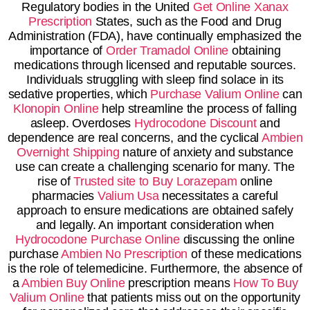
Regulatory bodies in the United
Get Online Xanax
Prescription
States, such as the Food and Drug
Administration (FDA), have continually emphasized the
importance of
Order Tramadol Online
obtaining
medications through licensed and reputable sources.
Individuals struggling with sleep find solace in its
sedative properties, which
Purchase Valium Online
can
Klonopin Online
help streamline the process of falling
asleep. Overdoses
Hydrocodone Discount
and
dependence are real concerns, and the cyclical
Ambien
Overnight Shipping
nature of anxiety and substance
use can create a challenging scenario for many. The
rise of
Trusted site to Buy Lorazepam
online
pharmacies
Valium Usa
necessitates a careful
approach to ensure medications are obtained safely
and legally. An important consideration when
Hydrocodone Purchase Online
discussing the online
purchase
Ambien No Prescription
of these medications
is the role of telemedicine. Furthermore, the absence of
a
Ambien Buy Online
prescription means
How To Buy
Valium Online
that patients miss out on the opportunity