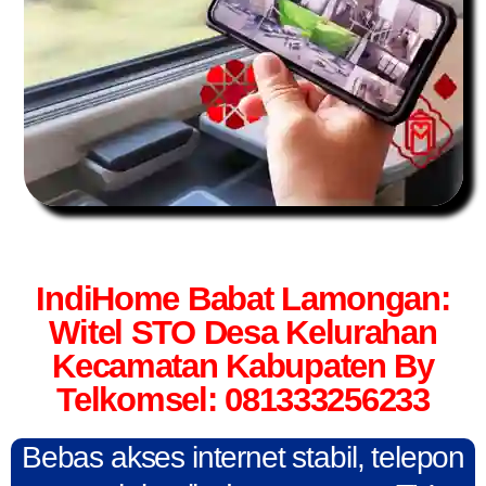
IndiHome Babat Lamongan:
Witel STO Desa Kelurahan
Kecamatan Kabupaten By
Telkomsel: 081333256233
Bebas akses internet stabil, telepon