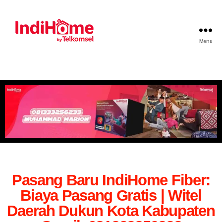
Menu
Pasang Baru IndiHome Fiber:
Biaya Pasang Gratis | Witel
Daerah Dukun Kota Kabupaten