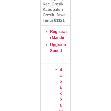
Kec. Gresik,
Kabupaten
Gresik, Jawa
Timur 61121
Registras
i Mandiri
Upgrade
Speed
B
a
b
a
k
b
a