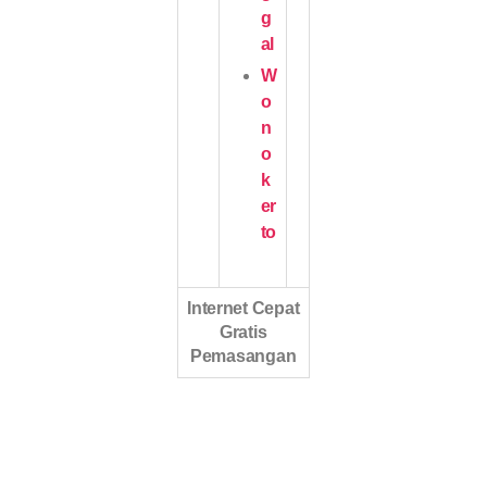
g
al
W
o
n
o
k
er
to
Internet Cepat
Gratis
Pemasangan