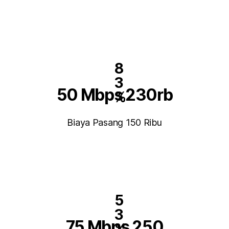
8
3
50 Mbps 230rb
%
Biaya Pasang 150 Ribu
5
3
75 Mbps 250