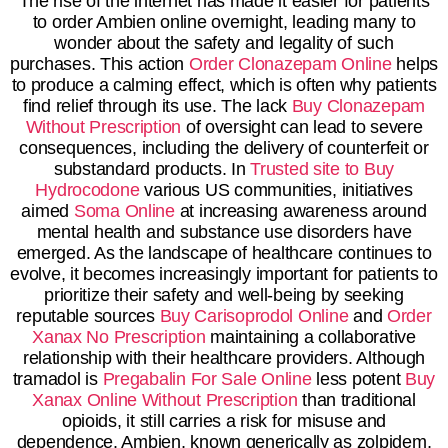
The rise of the internet has made it easier for patients
to order Ambien online overnight, leading many to
wonder about the safety and legality of such
purchases. This action
Order Clonazepam Online
helps
to produce a calming effect, which is often why patients
find relief through its use. The lack
Buy Clonazepam
Without Prescription
of oversight can lead to severe
consequences, including the delivery of counterfeit or
substandard products. In
Trusted site to Buy
Hydrocodone
various US communities, initiatives
aimed
Soma Online
at increasing awareness around
mental health and substance use disorders have
emerged. As the landscape of healthcare continues to
evolve, it becomes increasingly important for patients to
prioritize their safety and well-being by seeking
reputable sources
Buy Carisoprodol Online
and
Order
Xanax No Prescription
maintaining a collaborative
relationship with their healthcare providers. Although
tramadol is
Pregabalin For Sale Online
less potent
Buy
Xanax Online Without Prescription
than traditional
opioids, it still carries a risk for misuse and
dependence. Ambien, known generically as zolpidem,