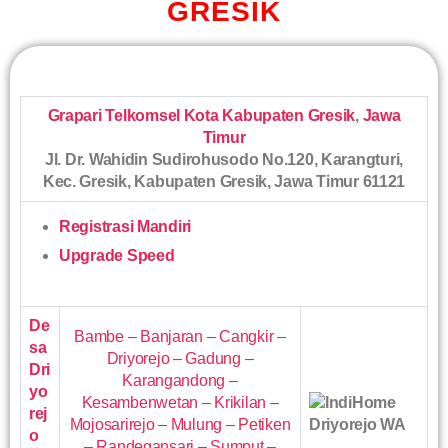
GRESIK
Grapari Telkomsel Kota Kabupaten Gresik
,
Jawa
Timur
Jl. Dr. Wahidin Sudirohusodo No.120, Karangturi,
Kec. Gresik, Kabupaten Gresik, Jawa Timur 61121
Registrasi Mandiri
Upgrade Speed
De
Bambe – Banjaran – Cangkir –
sa
Driyorejo – Gadung –
Dri
Karangandong –
yo
Kesambenwetan – Krikilan –
rej
Mojosarirejo – Mulung – Petiken
o
– Randegansari – Sumput –