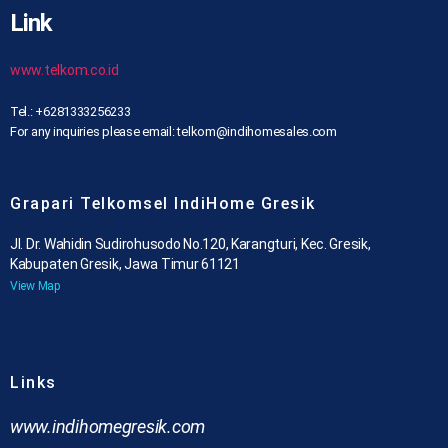
Link
www.telkom.co.id
Tel.: +6281333256233
For any inquiries please email: telkom@indihomesales.com
Grapari Telkomsel IndiHome Gresik
Jl. Dr. Wahidin Sudirohusodo No.120, Karangturi, Kec. Gresik,
Kabupaten Gresik, Jawa Timur 61121
View Map
Links
www.indihomegresik.com