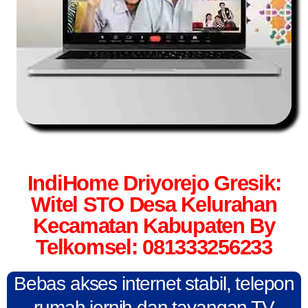
IndiHome Driyorejo Gresik:
Witel STO Desa Kelurahan
Kecamatan Kabupaten By
Telkomsel: 081333256233
Bebas akses internet stabil, telepon
rumah jernih dan tayangan TV