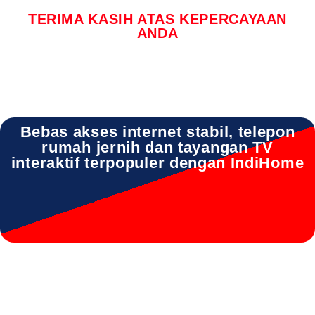
TERIMA KASIH ATAS KEPERCAYAAN
ANDA
Bebas akses internet stabil, telepon
rumah jernih dan tayangan TV
interaktif terpopuler dengan IndiHome
IndiHome Driyorejo IndiHome Driyorejo Daftar IndiHome Driyorejo
Info IndiHome Driyorejo Paket Harga IndiHome Driyorejo Pasang
Wifi IndiHome Driyorejo Pemasangan IndiHome Driyorejo