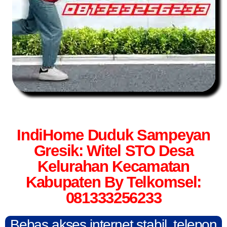
IndiHome Duduk Sampeyan
Gresik: Witel STO Desa
Kelurahan Kecamatan
Kabupaten By Telkomsel:
081333256233
Bebas akses internet stabil, telepon