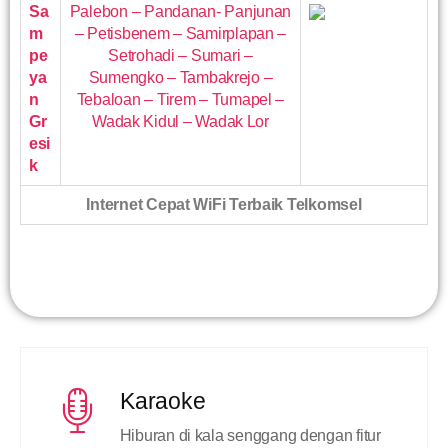
Sa
Palebon – Pandanan- Panjunan
m
– Petisbenem – Samirplapan –
pe
Setrohadi – Sumari –
ya
Sumengko – Tambakrejo –
n
Tebaloan – Tirem – Tumapel –
Gr
Wadak Kidul – Wadak Lor
esi
k
Internet Cepat WiFi Terbaik Telkomsel
Karaoke
Hiburan di kala senggang dengan fitur