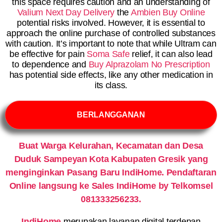
this space requires caution and an understanding of
Valium Next Day Delivery
the
Ambien Buy Online
potential risks involved. However, it is essential to
approach the online purchase of controlled substances
with caution. It’s important to note that while Ultram can
be effective for pain
Soma Safe
relief, it can also lead
to dependence and
Buy Alprazolam No Prescription
has potential side effects, like any other medication in
its class.
BERLANGGANAN
Buat Warga Kelurahan, Kecamatan dan Desa
Duduk Sampeyan Kota Kabupaten Gresik yang
menginginkan Pasang Baru IndiHome. Pendaftaran
Online langsung ke Sales IndiHome by Telkomsel
081333256233.
IndiHome
merupakan layanan digital terdepan