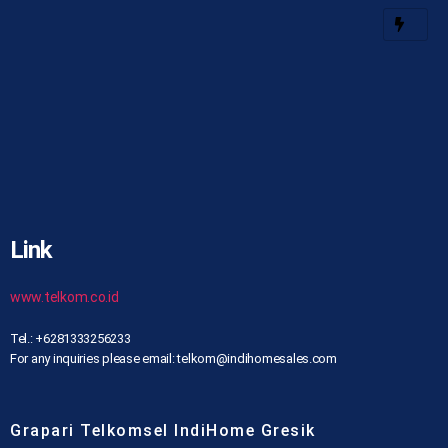
Link
www.telkom.co.id
Tel.: +6281333256233
For any inquiries please email: telkom@indihomesales.com
Grapari Telkomsel IndiHome Gresik