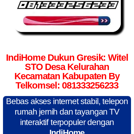
IndiHome Dukun Gresik: Witel
STO Desa Kelurahan
Kecamatan Kabupaten By
Telkomsel: 081333256233
Bebas akses internet stabil, telepon
rumah jernih dan tayangan TV
interaktif terpopuler dengan
IndiHome