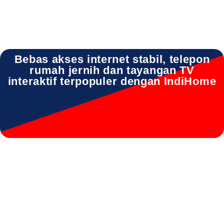
Bebas akses internet stabil, telepon
rumah jernih dan tayangan TV
interaktif terpopuler dengan IndiHome
IndiHome Dukun IndiHome Dukun Daftar IndiHome Dukun Harga
IndiHome Dukun Info IndiHome Dukun Gresik IndiHome Dukun
Pasang Wifi IndiHome Dukun Pemasangan IndiHome Dukun
Perumahan IndiHome Dukun Promo IndiHome Dukun registrasi
IndiHome Dukun Sales IndiHome Dukun WA IndiHome Dukun
Whatsapp IndiHome Dukun Wifi