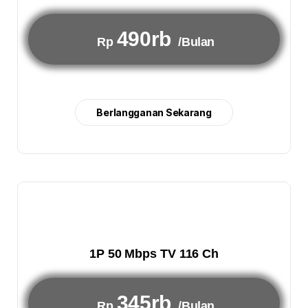
490rb
Rp
/Bulan
Berlangganan Sekarang
1P 50 Mbps TV 116 Ch
345rb
Rp
/Bulan