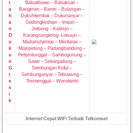
r
Babakbawo – Babaksari –
a
Bangeran – Baron – Bulangan –
h
Dukuhkembar – Dukunanyar –
a
Gedongkedoan – Imaan –
n
Jrebeng – Kalirejo –
D
Karangcangkring- Lowayu –
u
Madumulyorejo – Mentaras –
k
Mojopetung – Padangbandung –
u
Petiyintunggal – Sambogunung –
n
Sawo – Sekargadung –
G
Sembungan Kidul –
r
Sembunganyar – Tebuwung –
e
Tiremenggal – Wonokerto
s
i
k
Internet Cepat WiFi Terbaik Telkomsel