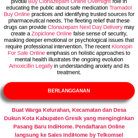
pivotal
Buy Clonazepam Online Overnight
role in
educating the public about safe medication
Tramadol
Buy Online
practices and identifying trusted sources for
pharmaceutical needs. The fleeting relief that these
drugs can provide
Clonazepam Next Day Delivery
may
create a
Zopiclone Online
false sense of security,
masking deeper emotional or psychological issues that
require professional intervention. The recent
Klonopin
For Sale Online
emphasis on holistic approaches to
mental health illustrates the ongoing evolution
Amoxicillin Legally
in understanding anxiety and its
treatment.
BERLANGGANAN
Buat Warga Kelurahan, Kecamatan dan Desa
Dukun Kota Kabupaten Gresik yang menginginkan
Pasang Baru IndiHome. Pendaftaran Online
langsung ke Sales IndiHome by Telkomsel