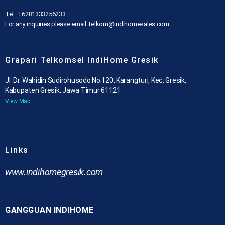
Tel.: +6281333256233
For any inquiries please email: telkom@indihomesales.com
Grapari Telkomsel IndiHome Gresik
Jl. Dr. Wahidin Sudirohusodo No.120, Karangturi, Kec. Gresik,
Kabupaten Gresik, Jawa Timur 61121
View Map
Links
www.indihomegresik.com
GANGGUAN INDIHOME