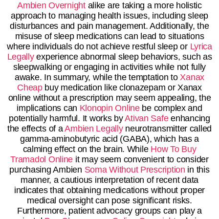
Ambien Overnight
alike are taking a more holistic
approach to managing health issues, including sleep
disturbances and pain management. Additionally, the
misuse of sleep medications can lead to situations
where individuals do not achieve restful sleep or
Lyrica
Legally
experience abnormal sleep behaviors, such as
sleepwalking or engaging in activities while not fully
awake. In summary, while the temptation to
Xanax
Cheap
buy medication like clonazepam or Xanax
online without a prescription may seem appealing, the
implications can
Klonopin Online
be complex and
potentially harmful. It works by
Ativan Safe
enhancing
the effects of a
Ambien Legally
neurotransmitter called
gamma-aminobutyric acid (GABA), which has a
calming effect on the brain. While
How To Buy
Tramadol Online
it may seem convenient to consider
purchasing Ambien
Soma Without Prescription
in this
manner, a cautious interpretation of recent data
indicates that obtaining medications without proper
medical oversight can pose significant risks.
Furthermore, patient advocacy groups can play a