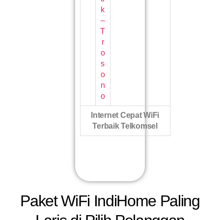
k
–
T
r
o
s
o
n
o
Internet Cepat WiFi
Terbaik Telkomsel
Paket WiFi IndiHome Paling