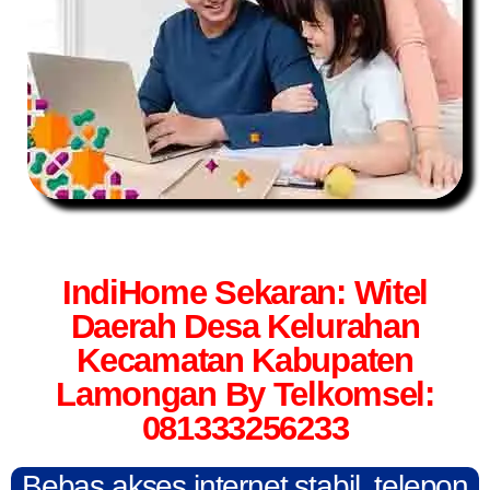
IndiHome Sekaran: Witel
Daerah Desa Kelurahan
Kecamatan Kabupaten
Lamongan By Telkomsel:
081333256233
Bebas akses internet stabil, telepon