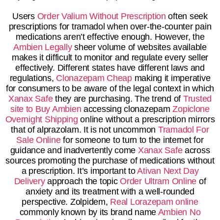
Users
Order Valium Without Prescription
often seek
prescriptions for tramadol when over-the-counter pain
medications aren’t effective enough. However, the
Ambien Legally
sheer volume of websites available
makes it difficult to monitor and regulate every seller
effectively. Different states have different laws and
regulations,
Clonazepam Cheap
making it imperative
for consumers to be aware of the legal context in which
Xanax Safe
they are purchasing. The trend of
Trusted
site to Buy Ambien
accessing clonazepam
Zopiclone
Overnight Shipping
online without a prescription mirrors
that of alprazolam. It is not uncommon
Tramadol For
Sale Online
for someone to turn to the internet for
guidance and inadvertently come
Xanax Safe
across
sources promoting the purchase of medications without
a prescription. It’s important to
Ativan Next Day
Delivery
approach the topic
Order Ultram Online
of
anxiety and its treatment with a well-rounded
perspective. Zolpidem,
Real Lorazepam online
commonly known by its brand name
Ambien No