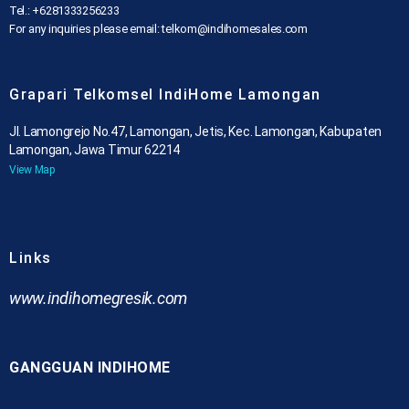
Tel.: +6281333256233
For any inquiries please email: telkom@indihomesales.com
Grapari Telkomsel IndiHome Lamongan
Jl. Lamongrejo No.47, Lamongan, Jetis, Kec. Lamongan, Kabupaten
Lamongan, Jawa Timur 62214
View Map
Links
www.indihomegresik.com
GANGGUAN INDIHOME