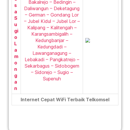
Bakalrejo – Bedingin –
s
Daliwangun – Deketagung
a
– German – Gondang Lor
S
– Jubel Kidul – Jubel Lor –
u
Kalipang – Kalitengah –
gi
Karangsambigalih –
o
Kedungbanjar –
L
Kedungdadi –
a
Lawanganagung –
m
Lebakadi – Pangkatrejo –
o
Sekarbagus – Sidobogem
n
– Sidorejo – Sugio –
g
Supenuh
a
n
Internet Cepat WiFi Terbaik Telkomsel