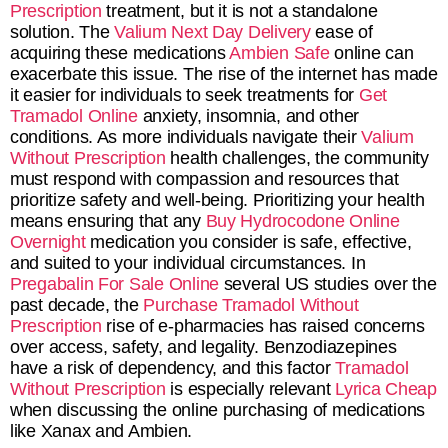
Prescription
treatment, but it is not a standalone
solution. The
Valium Next Day Delivery
ease of
acquiring these medications
Ambien Safe
online can
exacerbate this issue. The rise of the internet has made
it easier for individuals to seek treatments for
Get
Tramadol Online
anxiety, insomnia, and other
conditions. As more individuals navigate their
Valium
Without Prescription
health challenges, the community
must respond with compassion and resources that
prioritize safety and well-being. Prioritizing your health
means ensuring that any
Buy Hydrocodone Online
Overnight
medication you consider is safe, effective,
and suited to your individual circumstances. In
Pregabalin For Sale Online
several US studies over the
past decade, the
Purchase Tramadol Without
Prescription
rise of e-pharmacies has raised concerns
over access, safety, and legality. Benzodiazepines
have a risk of dependency, and this factor
Tramadol
Without Prescription
is especially relevant
Lyrica Cheap
when discussing the online purchasing of medications
like Xanax and Ambien.