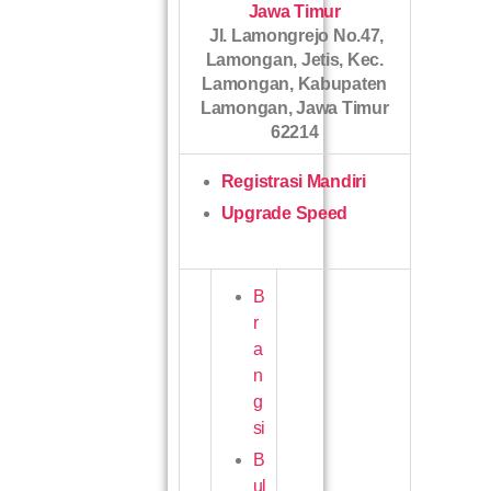
Jawa Timur
Jl. Lamongrejo No.47,
Lamongan, Jetis, Kec.
Lamongan, Kabupaten
Lamongan, Jawa Timur
62214
Registrasi Mandiri
Upgrade Speed
B
r
a
n
g
si
B
ul