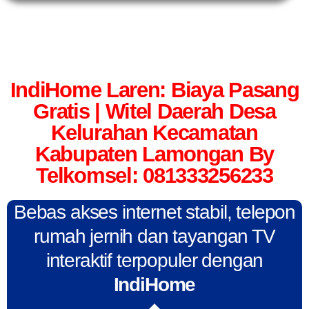
IndiHome Laren: Biaya Pasang
Gratis | Witel Daerah Desa
Kelurahan Kecamatan
Kabupaten Lamongan By
Telkomsel: 081333256233
Bebas akses internet stabil, telepon
rumah jernih dan tayangan TV
interaktif terpopuler dengan
IndiHome