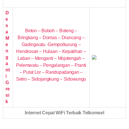
D
e
s
Beton – Boboh – Boteng –
a
Bringkang – Domas – Drancang –
M
e
Gadingwatu -Gempolkurung –
n
Hendrosari – Hulaan – Kepatihan –
g
Laban – Menganti – Mojotengah –
a
Pelemwatu – Pengalangan – Pranti
nt
– Putat Lor – Randupadangan –
i
Setro – Sidojangkung – Sidowungu
G
re
si
k
Internet Cepat WiFi Terbaik Telkomsel