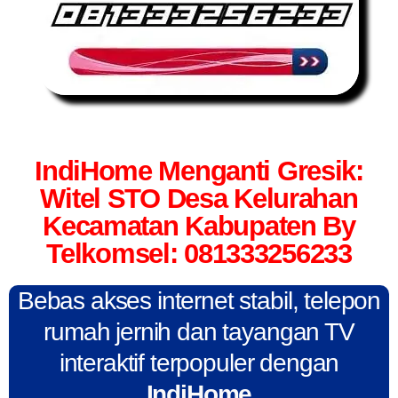
IndiHome Menganti Gresik:
Witel STO Desa Kelurahan
Kecamatan Kabupaten By
Telkomsel: 081333256233
Bebas akses internet stabil, telepon
rumah jernih dan tayangan TV
interaktif terpopuler dengan
IndiHome