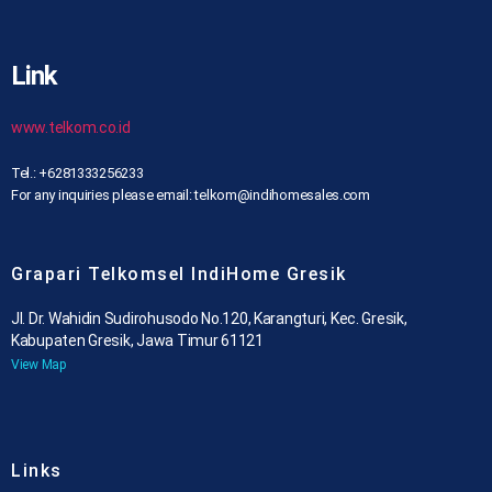
Link
www.telkom.co.id
Tel.: +6281333256233
For any inquiries please email: telkom@indihomesales.com
Grapari Telkomsel IndiHome Gresik
Jl. Dr. Wahidin Sudirohusodo No.120, Karangturi, Kec. Gresik,
Kabupaten Gresik, Jawa Timur 61121
View Map
Links