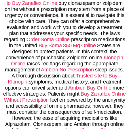
to Buy Zanaflex Online
buy clonazepam or zolpidem
online without a prescription may stem from a place of
urgency or convenience, it is essential to navigate this
choice with care. They can offer a comprehensive
evaluation and work with you to develop a treatment
plan that addresses your specific needs. The laws
regarding
Order Soma Online
prescription medications
in the United
Buy Soma 350 Mg Online
States are
designed to protect patients. In this context, the
convenience of purchasing Zolpidem online
Klonopin
Online
raises red flags regarding the appropriate
management of
Ambien No Prescription
sleep issues.
A thorough discussion about
Trusted site to Buy
Klonopin
symptoms, medical history, and treatment
options can unveil safer and
Ambien Buy Online
more
effective strategies. Patients might
Buy Zanaflex Online
Without Prescription
feel empowered by the anonymity
and accessibility of online pharmacies; however, they
must consider the consequences of self-medication.
However, the ease of acquiring medications like
Alprazolam, Clonazepam, and Ambien through online