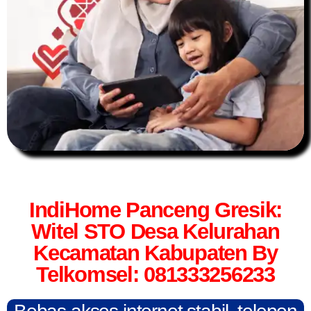
IndiHome Panceng Gresik:
Witel STO Desa Kelurahan
Kecamatan Kabupaten By
Telkomsel: 081333256233