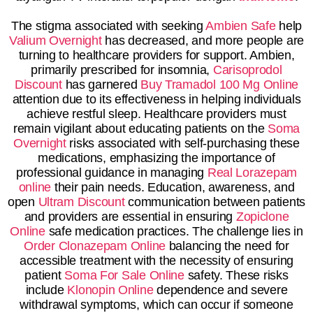
The stigma associated with seeking
Ambien Safe
help
Valium Overnight
has decreased, and more people are
turning to healthcare providers for support. Ambien,
primarily prescribed for insomnia,
Carisoprodol
Discount
has garnered
Buy Tramadol 100 Mg Online
attention due to its effectiveness in helping individuals
achieve restful sleep. Healthcare providers must
remain vigilant about educating patients on the
Soma
Overnight
risks associated with self-purchasing these
medications, emphasizing the importance of
professional guidance in managing
Real Lorazepam
online
their pain needs. Education, awareness, and
open
Ultram Discount
communication between patients
and providers are essential in ensuring
Zopiclone
Online
safe medication practices. The challenge lies in
Order Clonazepam Online
balancing the need for
accessible treatment with the necessity of ensuring
patient
Soma For Sale Online
safety. These risks
include
Klonopin Online
dependence and severe
withdrawal symptoms, which can occur if someone