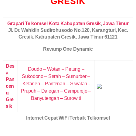
GRESIK
Grapari Telkomsel Kota Kabupaten Gresik
,
Jawa Timur
Jl. Dr. Wahidin Sudirohusodo No.120, Karangturi, Kec.
Gresik, Kabupaten Gresik, Jawa Timur 61121
Revamp One Dynamic
Des
Doudo – Wotan – Petung –
a
Sukodono – Serah – Sumurber –
Pan
Ketanen – Pantenan – Siwalan -
cen
Prupuh – Dalegan – Campurejo –
g
Banyutengah – Surowiti
Gre
sik
Internet Cepat WiFi Terbaik Telkomsel