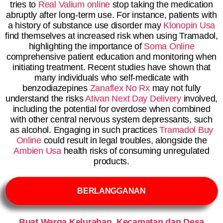
tries to
Real Valium online
stop taking the medication
abruptly after long-term use. For instance, patients with
a history of substance use disorder may
Klonopin Usa
find themselves at increased risk when using Tramadol,
highlighting the importance of
Soma Online
comprehensive patient education and monitoring when
initiating treatment. Recent studies have shown that
many individuals who self-medicate with
benzodiazepines
Zanaflex No Rx
may not fully
understand the risks
Ativan Next Day Delivery
involved,
including the potential for overdose when combined
with other central nervous system depressants, such
as alcohol. Engaging in such practices
Tramadol Buy
Online
could result in legal troubles, alongside the
Ambien Usa
health risks of consuming unregulated
products.
BERLANGGANAN
Buat Warga Kelurahan, Kecamatan dan Desa