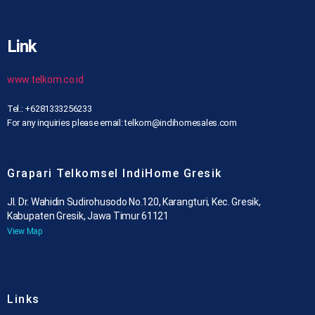
Link
www.telkom.co.id
Tel.: +6281333256233
For any inquiries please email: telkom@indihomesales.com
Grapari Telkomsel IndiHome Gresik
Jl. Dr. Wahidin Sudirohusodo No.120, Karangturi, Kec. Gresik,
Kabupaten Gresik, Jawa Timur 61121
View Map
Links