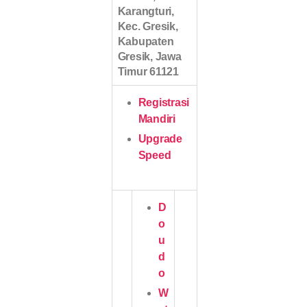
Karangturi,
Kec. Gresik,
Kabupaten
Gresik, Jawa
Timur 61121
Registrasi
Mandiri
Upgrade
Speed
D
o
u
d
o
W