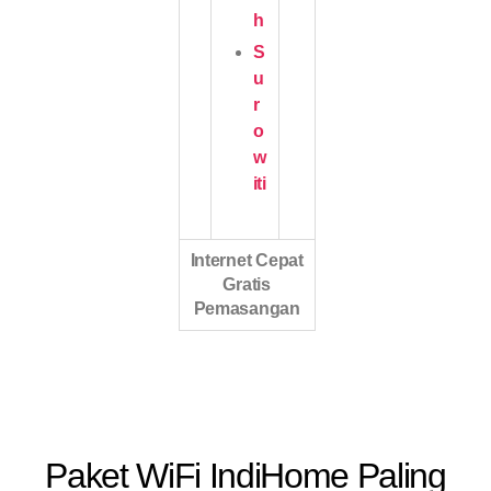
h
S
u
r
o
w
iti
Internet Cepat
Gratis
Pemasangan
Paket WiFi IndiHome Paling