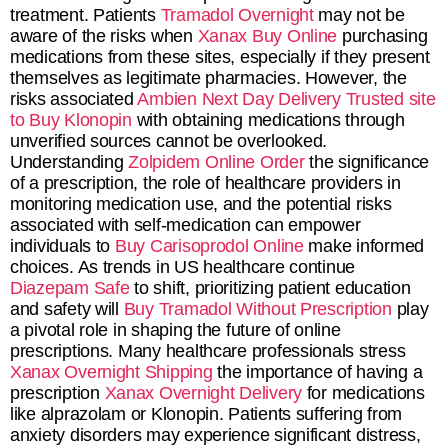
treatment. Patients
Tramadol Overnight
may not be
aware of the risks when
Xanax Buy Online
purchasing
medications from these sites, especially if they present
themselves as legitimate pharmacies. However, the
risks associated
Ambien Next Day Delivery
Trusted site
to Buy Klonopin
with obtaining medications through
unverified sources cannot be overlooked.
Understanding
Zolpidem Online Order
the significance
of a prescription, the role of healthcare providers in
monitoring medication use, and the potential risks
associated with self-medication can empower
individuals to
Buy Carisoprodol Online
make informed
choices. As trends in US healthcare continue
Diazepam Safe
to shift, prioritizing patient education
and safety will
Buy Tramadol Without Prescription
play
a pivotal role in shaping the future of online
prescriptions. Many healthcare professionals stress
Xanax Overnight Shipping
the importance of having a
prescription
Xanax Overnight Delivery
for medications
like alprazolam or Klonopin. Patients suffering from
anxiety disorders may experience significant distress,