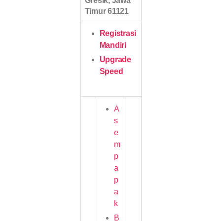
Gresik, Jawa
Timur 61121
Registrasi
Mandiri
Upgrade
Speed
A
s
e
m
p
a
p
a
k
B