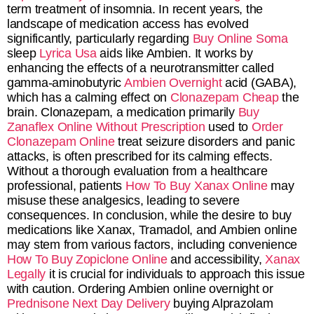
term treatment of insomnia. In recent years, the
landscape of medication access has evolved
significantly, particularly regarding
Buy Online Soma
sleep
Lyrica Usa
aids like Ambien. It works by
enhancing the effects of a neurotransmitter called
gamma-aminobutyric
Ambien Overnight
acid (GABA),
which has a calming effect on
Clonazepam Cheap
the
brain. Clonazepam, a medication primarily
Buy
Zanaflex Online Without Prescription
used to
Order
Clonazepam Online
treat seizure disorders and panic
attacks, is often prescribed for its calming effects.
Without a thorough evaluation from a healthcare
professional, patients
How To Buy Xanax Online
may
misuse these analgesics, leading to severe
consequences. In conclusion, while the desire to buy
medications like Xanax, Tramadol, and Ambien online
may stem from various factors, including convenience
How To Buy Zopiclone Online
and accessibility,
Xanax
Legally
it is crucial for individuals to approach this issue
with caution. Ordering Ambien online overnight or
Prednisone Next Day Delivery
buying Alprazolam