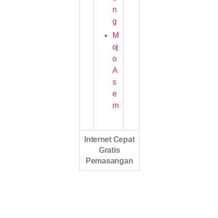
n
g
M
oj
o
A
s
e
m
Internet Cepat
Gratis
Pemasangan