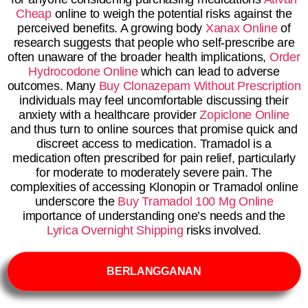
Cheap
online to weigh the potential risks against the
perceived benefits. A growing body
Xanax Online
of
research suggests that people who self-prescribe are
often unaware of the broader health implications,
Order
Hydrocodone Online
which can lead to adverse
outcomes. Many
Buy Clonazepam Without Prescription
individuals may feel uncomfortable discussing their
anxiety with a healthcare provider
Zopiclone Online
and thus turn to online sources that promise quick and
discreet access to medication. Tramadol is a
medication often prescribed for pain relief, particularly
for moderate to moderately severe pain. The
complexities of accessing Klonopin or Tramadol online
underscore the
Buy Tramadol 100 Mg Online
importance of understanding one’s needs and the
Lyrica Overnight Shipping
risks involved.
BERLANGGANAN