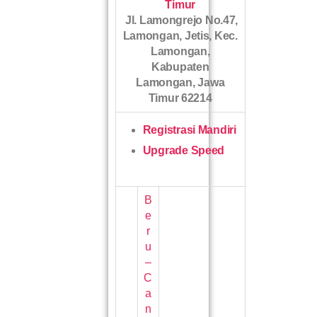
Timur
Jl. Lamongrejo No.47,
Lamongan, Jetis, Kec.
Lamongan,
Kabupaten
Lamongan, Jawa
Timur 62214
Registrasi Mandiri
Upgrade Speed
B
e
r
u
–
C
a
n