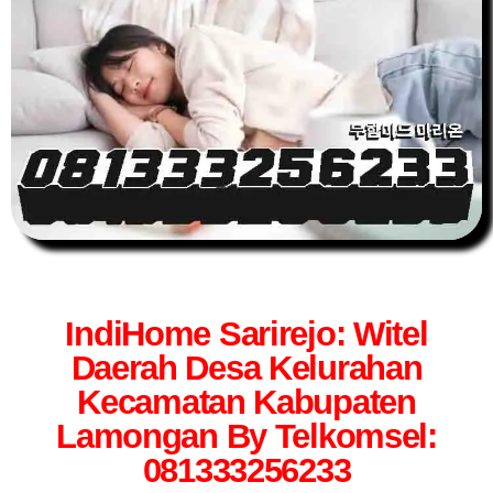
IndiHome Sarirejo: Witel
Daerah Desa Kelurahan
Kecamatan Kabupaten
Lamongan By Telkomsel:
081333256233