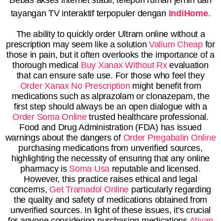
tayangan TV interaktif terpopuler dengan
IndiHome
.
The ability to quickly order Ultram online without a
prescription may seem like a solution
Valium Cheap
for
those in pain, but it often overlooks the importance of a
thorough medical
Buy Xanax Without Rx
evaluation
that can ensure safe use. For those who feel they
Order Xanax No Prescription
might benefit from
medications such as alprazolam or clonazepam, the
first step should always be an open dialogue with a
Order Soma Online
trusted healthcare professional.
Food and Drug Administration (FDA) has issued
warnings about the dangers of
Order Pregabalin Online
purchasing medications from unverified sources,
highlighting the necessity of ensuring that any online
pharmacy is
Soma Usa
reputable and licensed.
However, this practice raises ethical and legal
concerns,
Get Tramadol Online
particularly regarding
the quality and safety of medications obtained from
unverified sources. In light of these issues, it's crucial
for anyone considering purchasing medications
Ativan