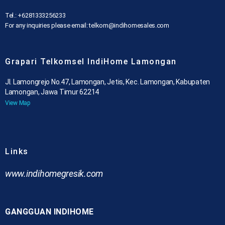
Tel.: +6281333256233
For any inquiries please email: telkom@indihomesales.com
Grapari Telkomsel IndiHome Lamongan
Jl. Lamongrejo No.47, Lamongan, Jetis, Kec. Lamongan, Kabupaten
Lamongan, Jawa Timur 62214
View Map
Links
www.indihomegresik.com
GANGGUAN INDIHOME