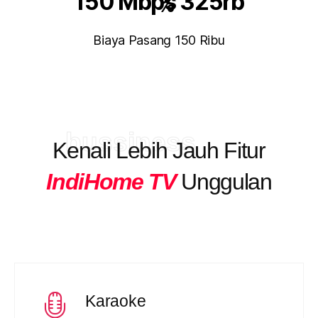
150 Mbps 325rb
%
Biaya Pasang 150 Ribu
bussiness
Kenali Lebih Jauh Fitur
IndiHome TV
Unggulan
Karaoke