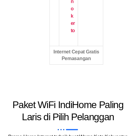
n
o
k
er
to
Internet Cepat Gratis
Pemasangan
Paket WiFi IndiHome Paling
Laris di Pilih Pelanggan