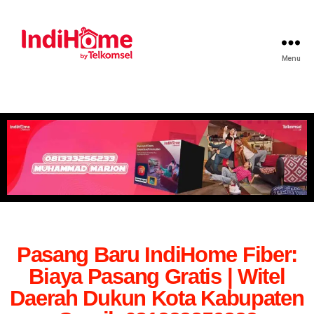
Menu
Pasang Baru IndiHome Fiber:
Biaya Pasang Gratis | Witel
Daerah Dukun Kota Kabupaten