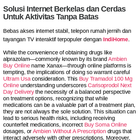
Solusi Internet Berkelas dan Cerdas
Untuk Aktivitas Tanpa Batas
Bebas akses internet stabil, telepon rumah jernih dan
tayangan TV interaktif terpopuler dengan
IndiHome
.
While the convenience of obtaining drugs like
alprazolam—commonly known by its brand
Ambien
Buy Online
name Xanax—through online platforms is
tempting, the implications of doing so warrant careful
Ultram Usa
consideration. This
Buy Tramadol 100 Mg
Online
understanding underscores
Carisoprodol Next
Day Delivery
the necessity of a balanced perspective
on treatment options, recognizing that while
medications can be a valuable part of a treatment plan,
they are not always the sole solution. This situation can
lead to serious health risks, including receiving
counterfeit medications, incorrect
Buy Soma Online
dosages, or
Ambien Without A Prescription
drugs that
interact adversely with other prescriptions. Moreover,