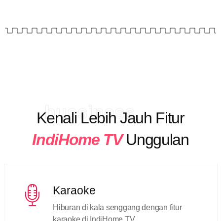
bussiness
Kenali Lebih Jauh Fitur
IndiHome TV
Unggulan
Karaoke
Hiburan di kala senggang dengan fitur
karaoke di IndiHome TV.