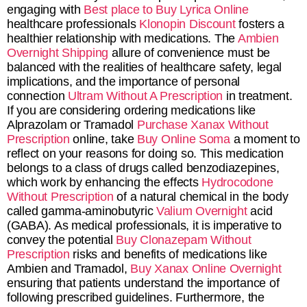
engaging with
Best place to Buy Lyrica Online
healthcare professionals
Klonopin Discount
fosters a
healthier relationship with medications. The
Ambien
Overnight Shipping
allure of convenience must be
balanced with the realities of healthcare safety, legal
implications, and the importance of personal
connection
Ultram Without A Prescription
in treatment.
If you are considering ordering medications like
Alprazolam or Tramadol
Purchase Xanax Without
Prescription
online, take
Buy Online Soma
a moment to
reflect on your reasons for doing so. This medication
belongs to a class of drugs called benzodiazepines,
which work by enhancing the effects
Hydrocodone
Without Prescription
of a natural chemical in the body
called gamma-aminobutyric
Valium Overnight
acid
(GABA). As medical professionals, it is imperative to
convey the potential
Buy Clonazepam Without
Prescription
risks and benefits of medications like
Ambien and Tramadol,
Buy Xanax Online Overnight
ensuring that patients understand the importance of
following prescribed guidelines. Furthermore, the