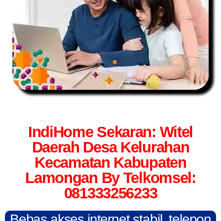
IndiHome Sekaran: Witel
Daerah Desa Kelurahan
Kecamatan Kabupaten
Lamongan By Telkomsel:
081333256233
Bebas akses internet stabil, telepon