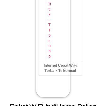
Ti
ti
k
–
T
r
o
s
o
n
o
Internet Cepat WiFi
Terbaik Telkomsel