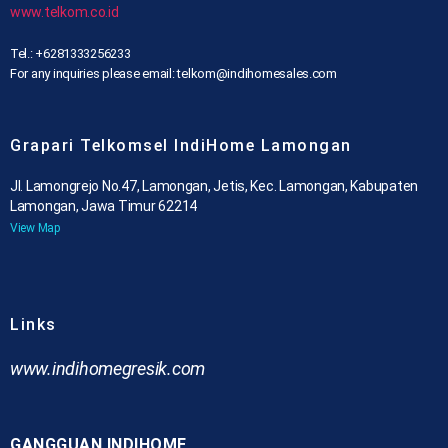
www.telkom.co.id
Tel.: +6281333256233
For any inquiries please email: telkom@indihomesales.com
Grapari Telkomsel IndiHome Lamongan
Jl. Lamongrejo No.47, Lamongan, Jetis, Kec. Lamongan, Kabupaten
Lamongan, Jawa Timur 62214
View Map
Links
www.indihomegresik.com
GANGGUAN INDIHOME