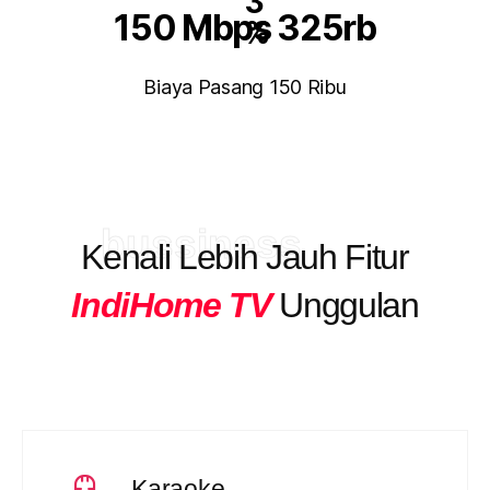
3
150 Mbps 325rb
%
Biaya Pasang 150 Ribu
bussiness
Kenali Lebih Jauh Fitur
IndiHome TV
Unggulan
Karaoke