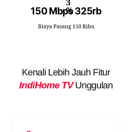
3
150 Mbps 325rb
%
Biaya Pasang 150 Ribu
bussiness
Kenali Lebih Jauh Fitur
IndiHome TV
Unggulan