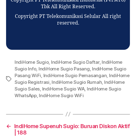
Tbk All Right Reserved.
Copyright PT Telekomunikasi Selular All right
reserved.
IndiHome Sugio
,
IndiHome Sugio Daftar
,
IndiHome
Sugio Info
,
IndiHome Sugio Pasang
,
IndiHome Sugio
Pasang WiFi
,
IndiHome Sugio Pemasangan
,
IndiHome
Sugio Registrasi
,
IndiHome Sugio Rumah
,
IndiHome
Sugio Sales
,
IndiHome Sugio WA
,
IndiHome Sugio
WhatsApp
,
IndiHome Sugio WiFi
←
IndiHome Supenuh Sugio: Buruan Diskon Aktif
| 188