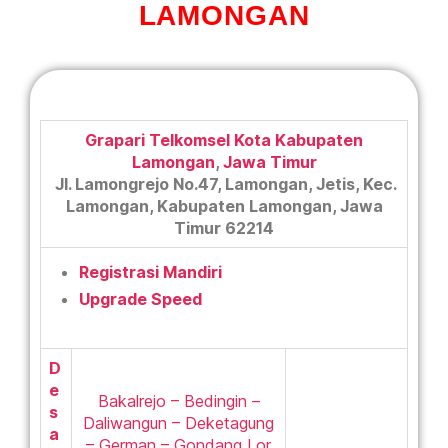
LAMONGAN
Grapari Telkomsel Kota Kabupaten
Lamongan
,
Jawa Timur
Jl. Lamongrejo No.47, Lamongan, Jetis, Kec.
Lamongan, Kabupaten Lamongan, Jawa
Timur 62214
Registrasi Mandiri
Upgrade Speed
D
e
Bakalrejo – Bedingin –
s
Daliwangun – Deketagung
a
– German – Gondang Lor