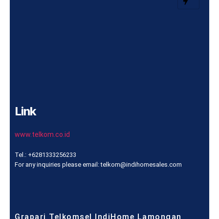
Link
www.telkom.co.id
Tel.: +6281333256233
For any inquiries please email: telkom@indihomesales.com
Grapari Telkomsel IndiHome Lamongan