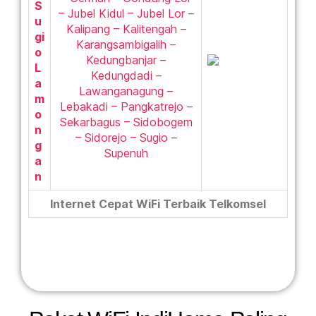
S
– Jubel Kidul – Jubel Lor –
u
Kalipang – Kalitengah –
gi
Karangsambigalih –
o
Kedungbanjar –
L
Kedungdadi –
a
Lawanganagung –
m
Lebakadi – Pangkatrejo –
o
Sekarbagus – Sidobogem
n
– Sidorejo – Sugio –
g
Supenuh
a
n
Internet Cepat WiFi Terbaik Telkomsel