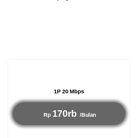
1P 20 Mbps
170rb
Rp
/Bulan