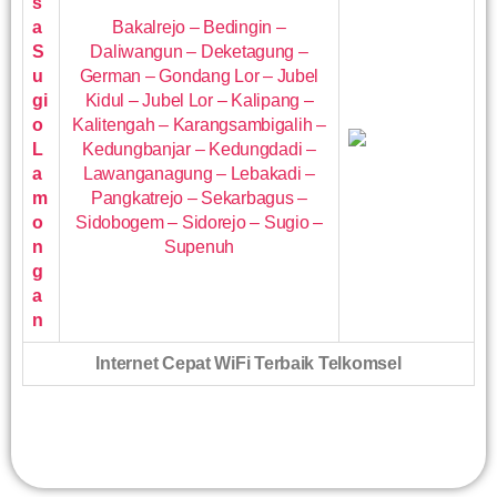
s
a
Bakalrejo – Bedingin –
S
Daliwangun – Deketagung –
u
German – Gondang Lor – Jubel
gi
Kidul – Jubel Lor – Kalipang –
o
Kalitengah – Karangsambigalih –
L
Kedungbanjar – Kedungdadi –
a
Lawanganagung – Lebakadi –
m
Pangkatrejo – Sekarbagus –
o
Sidobogem – Sidorejo – Sugio –
n
Supenuh
g
a
n
Internet Cepat WiFi Terbaik Telkomsel