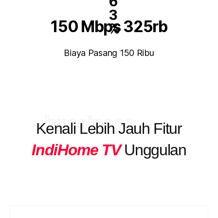
6
3
150 Mbps 325rb
%
Biaya Pasang 150 Ribu
bussiness
Kenali Lebih Jauh Fitur
IndiHome TV
Unggulan