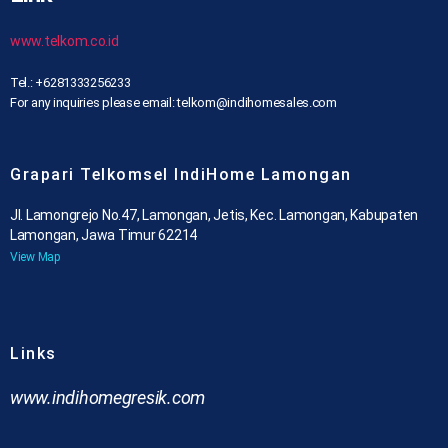
www.telkom.co.id
Tel.: +6281333256233
For any inquiries please email: telkom@indihomesales.com
Grapari Telkomsel IndiHome Lamongan
Jl. Lamongrejo No.47, Lamongan, Jetis, Kec. Lamongan, Kabupaten
Lamongan, Jawa Timur 62214
View Map
Links
www.indihomegresik.com