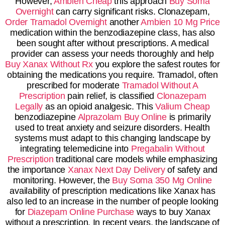
However,
Ambien Cheap
this approach
Buy Soma
Overnight
can carry significant risks. Clonazepam,
Order Tramadol Overnight
another
Ambien 10 Mg Price
medication within the benzodiazepine class, has also
been sought after without prescriptions. A medical
provider can assess your needs thoroughly and help
Buy Xanax Without Rx
you explore the safest routes for
obtaining the medications you require. Tramadol, often
prescribed for moderate
Tramadol Without A
Prescription
pain relief, is classified
Clonazepam
Legally
as an opioid analgesic. This
Valium Cheap
benzodiazepine
Alprazolam Buy Online
is primarily
used to treat anxiety and seizure disorders. Health
systems must adapt to this changing landscape by
integrating telemedicine into
Pregabalin Without
Prescription
traditional care models while emphasizing
the importance
Xanax Next Day Delivery
of safety and
monitoring. However, the
Buy Soma 350 Mg Online
availability of prescription medications like Xanax has
also led to an increase in the number of people looking
for
Diazepam Online Purchase
ways to buy Xanax
without a prescription. In recent years, the landscape of