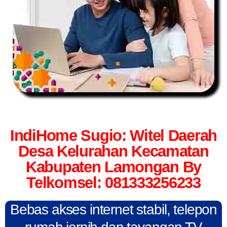
IndiHome Sugio: Witel Daerah
Desa Kelurahan Kecamatan
Kabupaten Lamongan By
Telkomsel: 081333256233
Bebas akses internet stabil, telepon