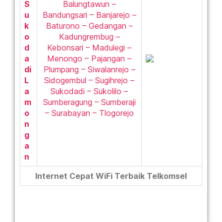
S
Balungtawun –
u
Bandungsari – Banjarejo –
k
Baturono – Gedangan –
o
Kadungrembug –
d
Kebonsari – Madulegi –
a
Menongo – Pajangan –
di
Plumpang – Siwalanrejo –
L
Sidogembul – Sugihrejo –
a
Sukodadi – Sukolilo –
m
Sumberagung – Sumberaji
o
– Surabayan – Tlogorejo
n
g
a
n
Internet Cepat WiFi Terbaik Telkomsel