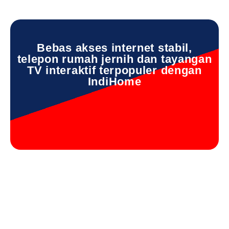
Bebas akses internet stabil,
telepon rumah jernih dan tayangan
TV interaktif terpopuler dengan
IndiHome
IndiHome Sukodadi IndiHome Sukodadi Daftar IndiHome
Sukodadi Info IndiHome Sukodadi Pasang IndiHome
Sukodadi Pasang WiFi IndiHome Sukodadi Pemasangan
IndiHome Sukodadi Registrasi IndiHome Sukodadi Rumah