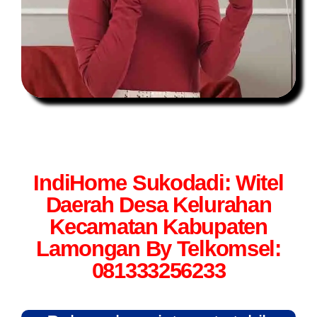
IndiHome Sukodadi: Witel
Daerah Desa Kelurahan
Kecamatan Kabupaten
Lamongan By Telkomsel:
081333256233