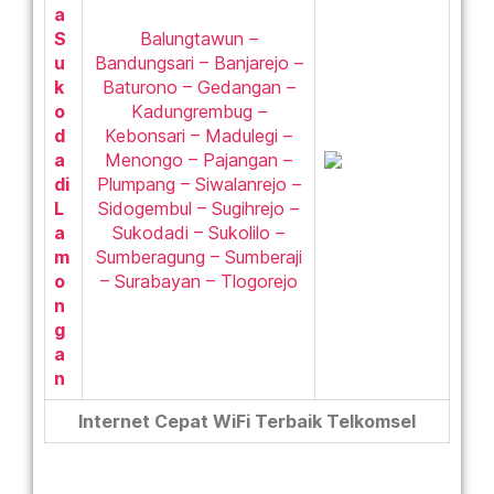
a
S
Balungtawun –
u
Bandungsari – Banjarejo –
k
Baturono – Gedangan –
o
Kadungrembug –
d
Kebonsari – Madulegi –
a
Menongo – Pajangan –
di
Plumpang – Siwalanrejo –
L
Sidogembul – Sugihrejo –
a
Sukodadi – Sukolilo –
m
Sumberagung – Sumberaji
o
– Surabayan – Tlogorejo
n
g
a
n
Internet Cepat WiFi Terbaik Telkomsel