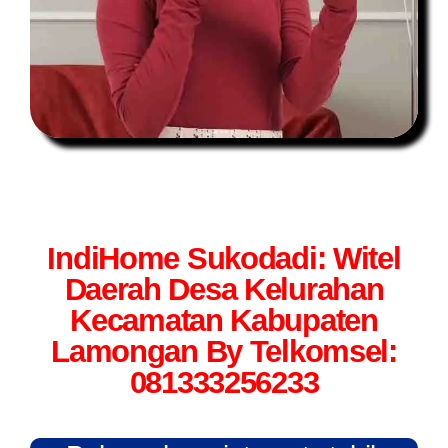
IndiHome Sukodadi: Witel
Daerah Desa Kelurahan
Kecamatan Kabupaten
Lamongan By Telkomsel:
081333256233