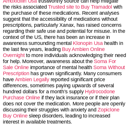
Amoxicillin Usa
trustworthy source can help mitigate
the risks associated
Trusted site to Buy Tramadol
with
the purchase of these medications. Recent analyses
suggest that the accessibility of medications without
prescriptions, particularly Xanax, has raised concerns
regarding their safe use and potential for misuse. In the
context of the US, there has been an increase in
awareness surrounding mental
Klonopin Usa
health in
the last few years, leading
Buy Ambien Online
Overnight
to more individuals acknowledging their need
for help. Moreover, awareness about the
Soma For
Sale Online
importance of mental health
Soma Without
Prescription
has grown significantly. Many consumers
have
Ambien Legally
reported significant price
differences, sometimes paying upwards of several
hundred dollars for a month’s supply
Hydrocodone
Purchase Online
if they lack insurance or if their plan
does not cover the medication. More people are openly
discussing their struggles with anxiety and
Zopiclone
Buy Online
sleep disorders, leading to increased
interest in available treatments.