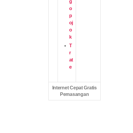
g
o
p
oj
o
k
T
r
at
e
Internet Cepat Gratis
Pemasangan