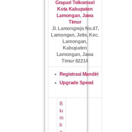
Grapari Telkomsel
Kota Kabupaten
Lamongan
,
Jawa
Timur
Jl. Lamongrejo No.47,
Lamongan, Jetis, Kec.
Lamongan,
Kabupaten
Lamongan, Jawa
Timur 62214
Registrasi Mandiri
Upgrade Speed
B
lu
m
b
a