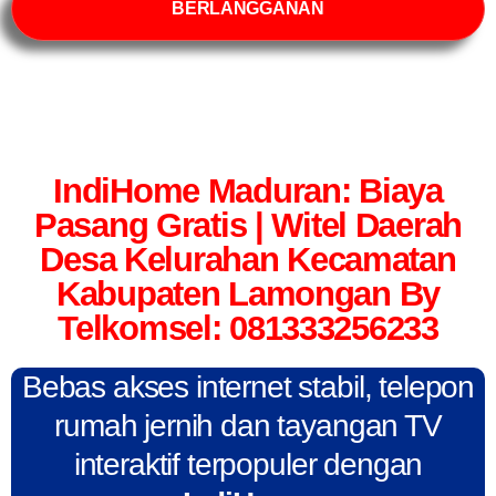
BERLANGGANAN
IndiHome Maduran: Biaya
Pasang Gratis | Witel Daerah
Desa Kelurahan Kecamatan
Kabupaten Lamongan By
Telkomsel: 081333256233
Bebas akses internet stabil, telepon
rumah jernih dan tayangan TV
interaktif terpopuler dengan