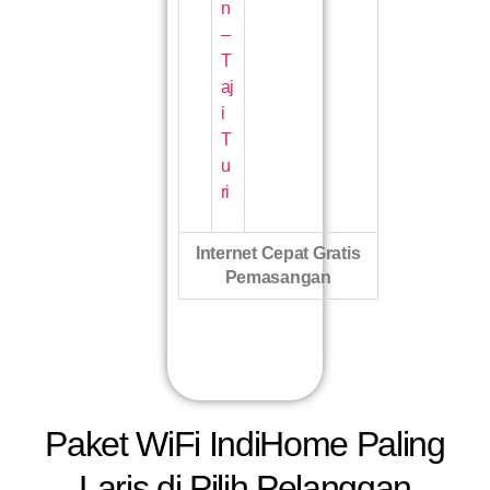
n
–
T
aj
i
T
u
ri
Internet Cepat Gratis
Pemasangan
Paket WiFi IndiHome Paling
Laris di Pilih Pelanggan