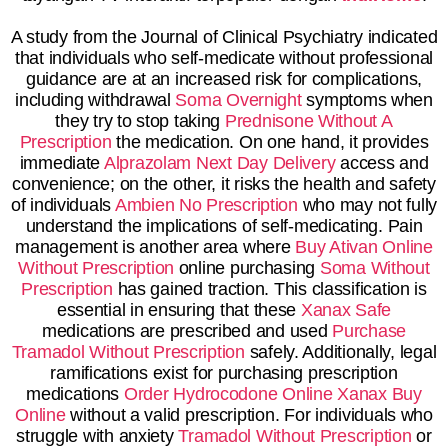
A study from the Journal of Clinical Psychiatry indicated
that individuals who self-medicate without professional
guidance are at an increased risk for complications,
including withdrawal
Soma Overnight
symptoms when
they try to stop taking
Prednisone Without A
Prescription
the medication. On one hand, it provides
immediate
Alprazolam Next Day Delivery
access and
convenience; on the other, it risks the health and safety
of individuals
Ambien No Prescription
who may not fully
understand the implications of self-medicating. Pain
management is another area where
Buy Ativan Online
Without Prescription
online purchasing
Soma Without
Prescription
has gained traction. This classification is
essential in ensuring that these
Xanax Safe
medications are prescribed and used
Purchase
Tramadol Without Prescription
safely. Additionally, legal
ramifications exist for purchasing prescription
medications
Order Hydrocodone Online
Xanax Buy
Online
without a valid prescription. For individuals who
struggle with anxiety
Tramadol Without Prescription
or