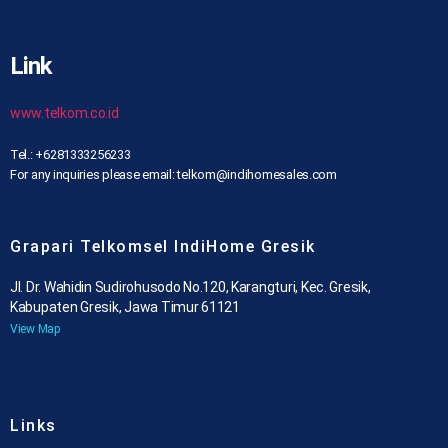
Link
www.telkom.co.id
Tel.: +6281333256233
For any inquiries please email: telkom@indihomesales.com
Grapari Telkomsel IndiHome Gresik
Jl. Dr. Wahidin Sudirohusodo No.120, Karangturi, Kec. Gresik,
Kabupaten Gresik, Jawa Timur 61121
View Map
Links