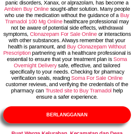
panic disorders, Xanax, or alprazolam, has become a
Ambien Buy Online
sought-after solution. Many people
who use the medication without the guidance of a
Buy
Tramadol 100 Mg Online
healthcare professional may
not be aware of potential side effects, withdrawal
symptoms,
Clonazepam For Sale Online
or interactions
with other substances. Always remember that your
health is paramount, and
Buy Clonazepam Without
Prescription
partnering with a healthcare professional is
essential to ensure that your treatment plan is
Soma
Overnight Delivery
safe, effective, and tailored
specifically to your needs. Checking for pharmacy
verification seals, reading
Soma For Sale Online
customer reviews, and verifying the credentials of the
pharmacy can
Trusted site to Buy Tramadol
help
ensure a safer experience.
BERLANGGANAN
Buat Warga Kelurahan, Kecamatan dan Desa