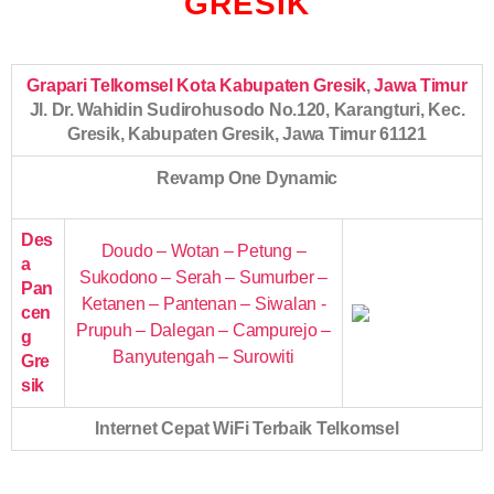
GRESIK
Grapari Telkomsel Kota Kabupaten Gresik
,
Jawa Timur
Jl. Dr. Wahidin Sudirohusodo No.120, Karangturi, Kec.
Gresik, Kabupaten Gresik, Jawa Timur 61121
Revamp One Dynamic
Des
Doudo – Wotan – Petung –
a
Sukodono – Serah – Sumurber –
Pan
Ketanen – Pantenan – Siwalan -
cen
Prupuh – Dalegan – Campurejo –
g
Banyutengah – Surowiti
Gre
sik
Internet Cepat WiFi Terbaik Telkomsel