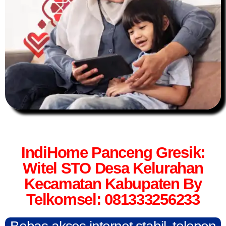
IndiHome Panceng Gresik:
Witel STO Desa Kelurahan
Kecamatan Kabupaten By
Telkomsel: 081333256233