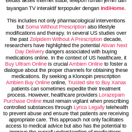
Bebas akses internet stabil, telepon rumah jernih dan
tayangan TV interaktif terpopuler dengan
IndiHome
.
This includes not only pharmacological interventions
but
Soma Without Prescription
also lifestyle
modifications and therapy. In several US studies over
the past
Zolpidem Without A Prescription
decade,
researchers have highlighted the potential
Ativan Next
Day Delivery
dangers associated with buying
medications online. In the context of US healthcare, it
Buy Ultram Online
is crucial
Ambien Online
to foster a
dialogue about the proper channels for obtaining these
medications. By seeking a Klonopin prescription
Ambien Buy Online
online,
Trusted site to Buy Xanax
patients can sometimes expedite their treatment
process. However, healthcare providers
Lorazepam
Purchase Online
must remain vigilant when prescribing
controlled substances through
Lyrica Legally
telehealth
to prevent abuse and ensure that patients are receiving
appropriate care. This approach not only facilitates
access to medical advice but also has the potential to