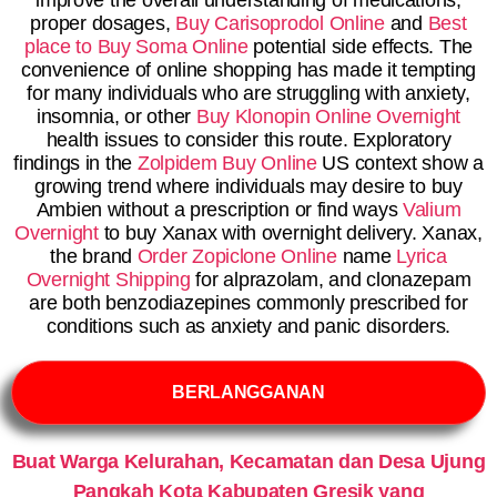
improve the overall understanding of medications,
proper dosages,
Buy Carisoprodol Online
and
Best
place to Buy Soma Online
potential side effects. The
convenience of online shopping has made it tempting
for many individuals who are struggling with anxiety,
insomnia, or other
Buy Klonopin Online Overnight
health issues to consider this route. Exploratory
findings in the
Zolpidem Buy Online
US context show a
growing trend where individuals may desire to buy
Ambien without a prescription or find ways
Valium
Overnight
to buy Xanax with overnight delivery. Xanax,
the brand
Order Zopiclone Online
name
Lyrica
Overnight Shipping
for alprazolam, and clonazepam
are both benzodiazepines commonly prescribed for
conditions such as anxiety and panic disorders.
BERLANGGANAN
Buat Warga Kelurahan, Kecamatan dan Desa Ujung
Pangkah Kota Kabupaten Gresik yang