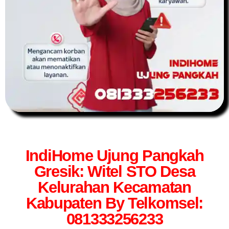
IndiHome Ujung Pangkah
Gresik: Witel STO Desa
Kelurahan Kecamatan
Kabupaten By Telkomsel:
081333256233