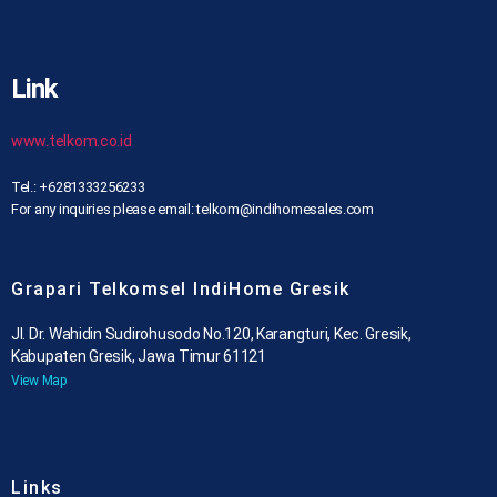
Link
www.telkom.co.id
Tel.: +6281333256233
For any inquiries please email: telkom@indihomesales.com
Grapari Telkomsel IndiHome Gresik
Jl. Dr. Wahidin Sudirohusodo No.120, Karangturi, Kec. Gresik,
Kabupaten Gresik, Jawa Timur 61121
View Map
Links