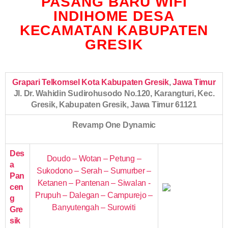
PASANG BARU WIFI
INDIHOME DESA
KECAMATAN KABUPATEN
GRESIK
Grapari Telkomsel Kota Kabupaten Gresik
,
Jawa Timur
Jl. Dr. Wahidin Sudirohusodo No.120, Karangturi, Kec.
Gresik, Kabupaten Gresik, Jawa Timur 61121
Revamp One Dynamic
Des
Doudo – Wotan – Petung –
a
Sukodono – Serah – Sumurber –
Pan
Ketanen – Pantenan – Siwalan -
cen
Prupuh – Dalegan – Campurejo –
g
Banyutengah – Surowiti
Gre
sik