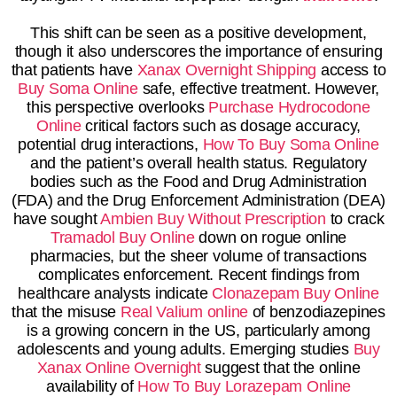
This shift can be seen as a positive development,
though it also underscores the importance of ensuring
that patients have
Xanax Overnight Shipping
access to
Buy Soma Online
safe, effective treatment. However,
this perspective overlooks
Purchase Hydrocodone
Online
critical factors such as dosage accuracy,
potential drug interactions,
How To Buy Soma Online
and the patient’s overall health status. Regulatory
bodies such as the Food and Drug Administration
(FDA) and the Drug Enforcement Administration (DEA)
have sought
Ambien Buy Without Prescription
to crack
Tramadol Buy Online
down on rogue online
pharmacies, but the sheer volume of transactions
complicates enforcement. Recent findings from
healthcare analysts indicate
Clonazepam Buy Online
that the misuse
Real Valium online
of benzodiazepines
is a growing concern in the US, particularly among
adolescents and young adults. Emerging studies
Buy
Xanax Online Overnight
suggest that the online
availability of
How To Buy Lorazepam Online