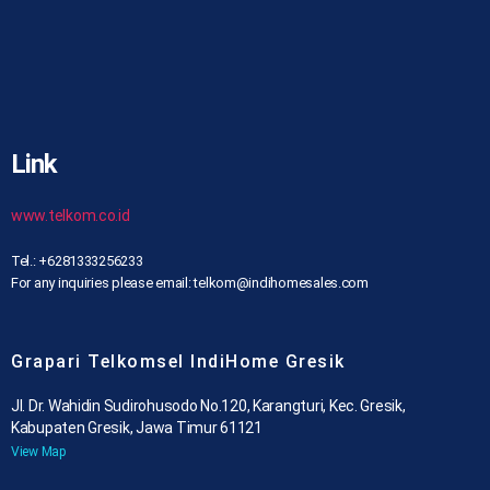
Link
www.telkom.co.id
Tel.: +6281333256233
For any inquiries please email: telkom@indihomesales.com
Grapari Telkomsel IndiHome Gresik
Jl. Dr. Wahidin Sudirohusodo No.120, Karangturi, Kec. Gresik,
Kabupaten Gresik, Jawa Timur 61121
View Map