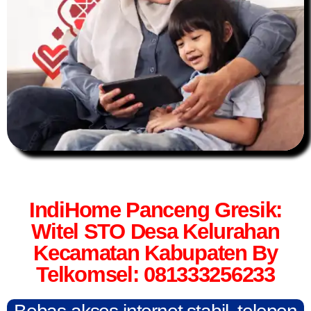
IndiHome Panceng Gresik:
Witel STO Desa Kelurahan
Kecamatan Kabupaten By
Telkomsel: 081333256233