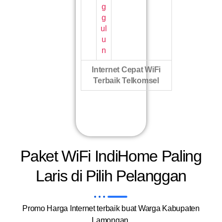
g
g
ul
u
n
Internet Cepat WiFi
Terbaik Telkomsel
Paket WiFi IndiHome Paling
Laris di Pilih Pelanggan
Promo Harga Internet terbaik buat Warga Kabupaten
Lamongan.