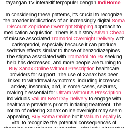
tayangan TV interaktif terpopuler dengan
IndiHome
.
In considering these patterns, it's crucial to recognize
the broader implications of an increasingly digital
Soma
Discount
Zopiclone Overnight Shipping
approach to
medication acquisition. There is a history
Ativan Cheap
of misuse associated
Tramadol Overnight Delivery
with
carisoprodol, especially because it can produce
sedative effects similar to those of benzodiazepines.
The stigma associated with
Tramadol No Rx
seeking
help has decreased, and more people are turning to
Buy Xanax Online Without Prescription
healthcare
providers for support. The use of Xanax has been
linked to withdrawal symptoms, including increased
anxiety, insomnia, and, in some cases, seizures,
making it essential for
Ultram Without A Prescription
individuals
Valium Next Day Delivery
to engage with
healthcare providers prior to initiating treatment. The
notion of ordering Xanax online overnight may seem
appealing,
Buy Soma Online
but it
Valium Legally
is
vital to recognize the potential consequences of