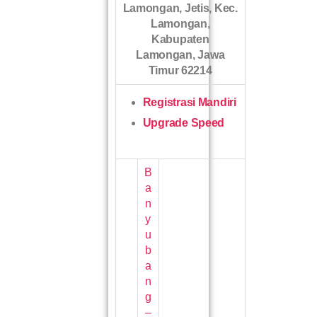
Lamongan, Jetis, Kec.
Lamongan,
Kabupaten
Lamongan, Jawa
Timur 62214
Registrasi Mandiri
Upgrade Speed
B
a
n
y
u
b
a
n
g
–