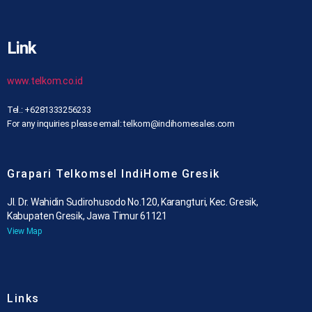
Link
www.telkom.co.id
Tel.: +6281333256233
For any inquiries please email: telkom@indihomesales.com
Grapari Telkomsel IndiHome Gresik
Jl. Dr. Wahidin Sudirohusodo No.120, Karangturi, Kec. Gresik,
Kabupaten Gresik, Jawa Timur 61121
View Map
Links