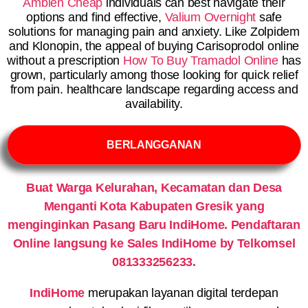
Ambien Cheap
individuals can best navigate their
options and find effective,
Valium Overnight
safe
solutions for managing pain and anxiety. Like Zolpidem
and Klonopin, the appeal of buying Carisoprodol online
without a prescription
How To Buy Tramadol Online
has
grown, particularly among those looking for quick relief
from pain. healthcare landscape regarding access and
availability.
BERLANGGANAN
Buat Warga Kelurahan, Kecamatan dan Desa
Menganti Kota Kabupaten Gresik yang
menginginkan Pasang Baru IndiHome. Pendaftaran
Online langsung ke Sales IndiHome by Telkomsel
081333256233.
IndiHome
merupakan layanan digital terdepan