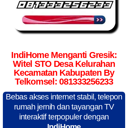
IndiHome Menganti Gresik:
Witel STO Desa Kelurahan
Kecamatan Kabupaten By
Telkomsel: 081333256233
Bebas akses internet stabil, telepon
rumah jernih dan tayangan TV
interaktif terpopuler dengan
IndiHome