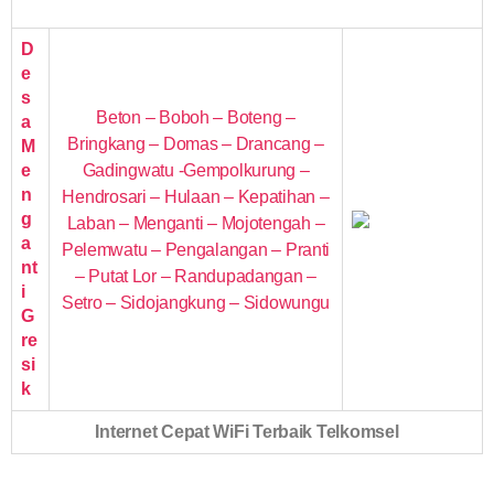
D
e
s
Beton – Boboh – Boteng –
a
Bringkang – Domas – Drancang –
M
e
Gadingwatu -Gempolkurung –
n
Hendrosari – Hulaan – Kepatihan –
g
Laban – Menganti – Mojotengah –
a
Pelemwatu – Pengalangan – Pranti
nt
– Putat Lor – Randupadangan –
i
Setro – Sidojangkung – Sidowungu
G
re
si
k
Internet Cepat WiFi Terbaik Telkomsel