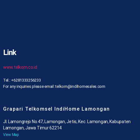
Link
www.telkom.co.id
Tel.: +6281333256233
For any inquiries please email: telkom@indihomesales.com
Grapari Telkomsel IndiHome Lamongan
Jl. Lamongrejo No.47, Lamongan, Jetis, Kec. Lamongan, Kabupaten
Lamongan, Jawa Timur 62214
View Map