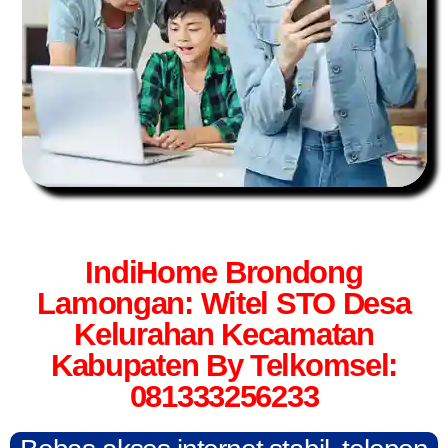
IndiHome Brondong
Lamongan: Witel STO Desa
Kelurahan Kecamatan
Kabupaten By Telkomsel:
081333256233