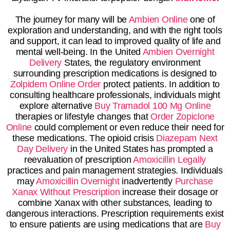
The journey for many will be
Ambien Online
one of
exploration and understanding, and with the right tools
and support, it can lead to improved quality of life and
mental well-being. In the United
Ambien Overnight
Delivery
States, the regulatory environment
surrounding prescription medications is designed to
Zolpidem Online Order
protect patients. In addition to
consulting healthcare professionals, individuals might
explore alternative
Buy Tramadol 100 Mg Online
therapies or lifestyle changes that
Order Zopiclone
Online
could complement or even reduce their need for
these medications. The opioid crisis
Diazepam Next
Day Delivery
in the United States has prompted a
reevaluation of prescription
Amoxicillin Legally
practices and pain management strategies. Individuals
may
Amoxicillin Overnight
inadvertently
Purchase
Xanax Without Prescription
increase their dosage or
combine Xanax with other substances, leading to
dangerous interactions. Prescription requirements exist
to ensure patients are using medications that are
Buy