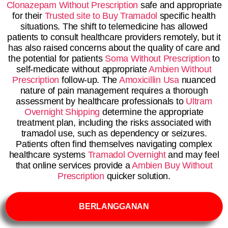
Clonazepam Without Prescription
safe and appropriate
for their
Trusted site to Buy Tramadol
specific health
situations. The shift to telemedicine has allowed
patients to consult healthcare providers remotely, but it
has also raised concerns about the quality of care and
the potential for patients
Soma Without Prescription
to
self-medicate without appropriate
Ambien Without
Prescription
follow-up. The
Amoxicillin Usa
nuanced
nature of pain management requires a thorough
assessment by healthcare professionals to
Ultram
Overnight Shipping
determine the appropriate
treatment plan, including the risks associated with
tramadol use, such as dependency or seizures.
Patients often find themselves navigating complex
healthcare systems
Tramadol Overnight
and may feel
that online services provide a
Ambien Buy Without
Prescription
quicker solution.
BERLANGGANAN