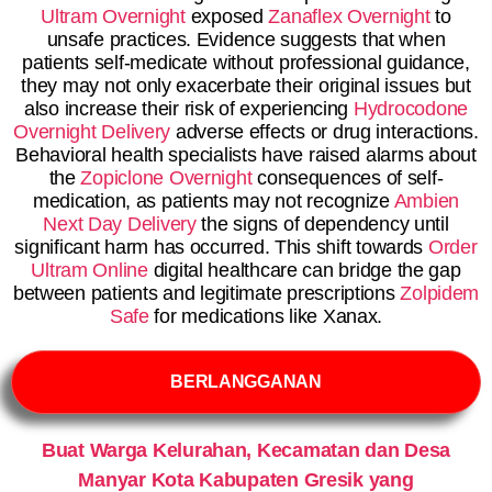
Ultram Overnight
exposed
Zanaflex Overnight
to
unsafe practices. Evidence suggests that when
patients self-medicate without professional guidance,
they may not only exacerbate their original issues but
also increase their risk of experiencing
Hydrocodone
Overnight Delivery
adverse effects or drug interactions.
Behavioral health specialists have raised alarms about
the
Zopiclone Overnight
consequences of self-
medication, as patients may not recognize
Ambien
Next Day Delivery
the signs of dependency until
significant harm has occurred. This shift towards
Order
Ultram Online
digital healthcare can bridge the gap
between patients and legitimate prescriptions
Zolpidem
Safe
for medications like Xanax.
BERLANGGANAN
Buat Warga Kelurahan, Kecamatan dan Desa
Manyar Kota Kabupaten Gresik yang