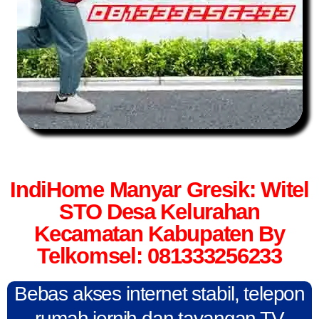
IndiHome Manyar Gresik: Witel
STO Desa Kelurahan
Kecamatan Kabupaten By
Telkomsel: 081333256233
Bebas akses internet stabil, telepon
rumah jernih dan tayangan TV