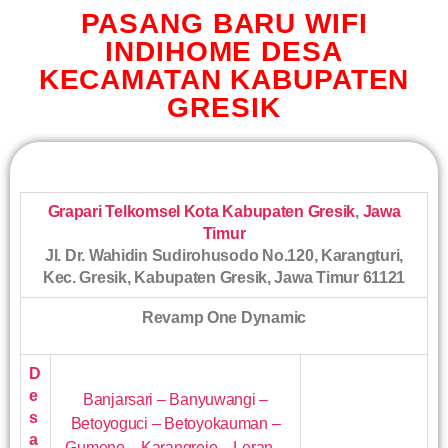
PASANG BARU WIFI
INDIHOME DESA
KECAMATAN KABUPATEN
GRESIK
Grapari Telkomsel Kota Kabupaten Gresik
,
Jawa
Timur
Jl. Dr. Wahidin Sudirohusodo No.120, Karangturi,
Kec. Gresik, Kabupaten Gresik, Jawa Timur 61121
Revamp One Dynamic
D
e
Banjarsari – Banyuwangi –
s
Betoyoguci – Betoyokauman –
a
Gumeno – Karangrejo – Leran –