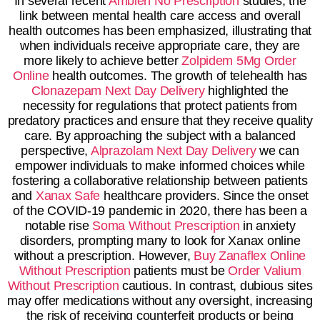
In several recent
Ambien No Prescription
studies, the
link between mental health care access and overall
health outcomes has been emphasized, illustrating that
when individuals receive appropriate care, they are
more likely to achieve better
Zolpidem 5Mg Order
Online
health outcomes. The growth of telehealth has
Clonazepam Next Day Delivery
highlighted the
necessity for regulations that protect patients from
predatory practices and ensure that they receive quality
care. By approaching the subject with a balanced
perspective,
Alprazolam Next Day Delivery
we can
empower individuals to make informed choices while
fostering a collaborative relationship between patients
and
Xanax Safe
healthcare providers. Since the onset
of the COVID-19 pandemic in 2020, there has been a
notable rise
Soma Without Prescription
in anxiety
disorders, prompting many to look for Xanax online
without a prescription. However,
Buy Zanaflex Online
Without Prescription
patients must be
Order Valium
Without Prescription
cautious. In contrast, dubious sites
may offer medications without any oversight, increasing
the risk of receiving counterfeit products or being