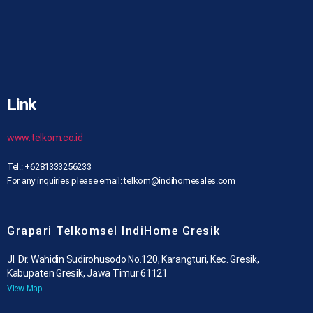
Link
www.telkom.co.id
Tel.: +6281333256233
For any inquiries please email: telkom@indihomesales.com
Grapari Telkomsel IndiHome Gresik
Jl. Dr. Wahidin Sudirohusodo No.120, Karangturi, Kec. Gresik,
Kabupaten Gresik, Jawa Timur 61121
View Map