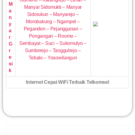
M
Manyar Sidomukti – Manyar
a
Sidorukun – Manyarejo –
n
Morobakung – Ngampel –
y
Peganden – Pejangganan –
a
Pongangan – Roomo –
r
Sembayat – Suci – Sukomulyo –
G
r
Sumberejo – Tanggulrejo –
e
Tebalo – Yosowilangun
si
k
Internet Cepat WiFi Terbaik Telkomsel