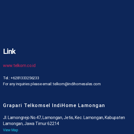
Link
www.telkom.co.id
Tel.: +6281333256233
For any inquiries please email: telkom@indihomesales.com
Grapari Telkomsel IndiHome Lamongan
Jl. Lamongrejo No.47, Lamongan, Jetis, Kec. Lamongan, Kabupaten
Lamongan, Jawa Timur 62214
View Map