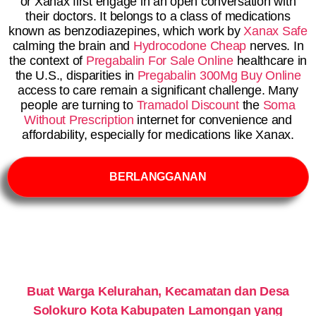
or Xanax first engage in an open conversation with
their doctors. It belongs to a class of medications
known as benzodiazepines, which work by
Xanax Safe
calming the brain and
Hydrocodone Cheap
nerves. In
the context of
Pregabalin For Sale Online
healthcare in
the U.S., disparities in
Pregabalin 300Mg Buy Online
access to care remain a significant challenge. Many
people are turning to
Tramadol Discount
the
Soma
Without Prescription
internet for convenience and
affordability, especially for medications like Xanax.
BERLANGGANAN
Buat Warga Kelurahan, Kecamatan dan Desa
Solokuro Kota Kabupaten Lamongan yang