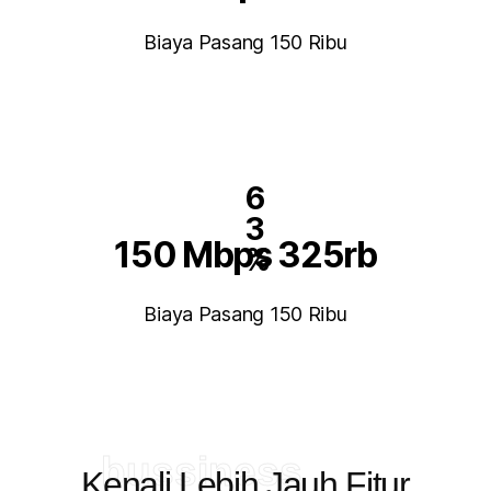
Biaya Pasang 150 Ribu
6
3
150 Mbps 325rb
%
Biaya Pasang 150 Ribu
bussiness
Kenali Lebih Jauh Fitur