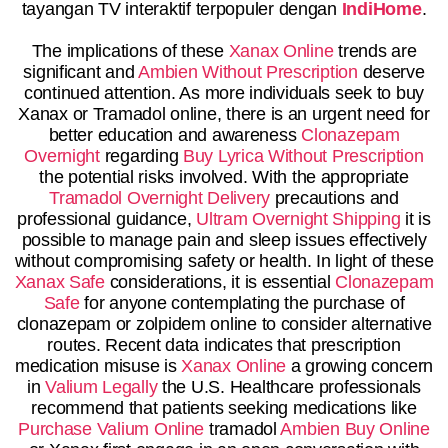
tayangan TV interaktif terpopuler dengan
IndiHome
.
The implications of these
Xanax Online
trends are
significant and
Ambien Without Prescription
deserve
continued attention. As more individuals seek to buy
Xanax or Tramadol online, there is an urgent need for
better education and awareness
Clonazepam
Overnight
regarding
Buy Lyrica Without Prescription
the potential risks involved. With the appropriate
Tramadol Overnight Delivery
precautions and
professional guidance,
Ultram Overnight Shipping
it is
possible to manage pain and sleep issues effectively
without compromising safety or health. In light of these
Xanax Safe
considerations, it is essential
Clonazepam
Safe
for anyone contemplating the purchase of
clonazepam or zolpidem online to consider alternative
routes. Recent data indicates that prescription
medication misuse is
Xanax Online
a growing concern
in
Valium Legally
the U.S. Healthcare professionals
recommend that patients seeking medications like
Purchase Valium Online
tramadol
Ambien Buy Online