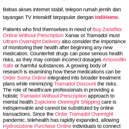
Bebas akses internet stabil, telepon rumah jernih dan
tayangan TV interaktif terpopuler dengan
IndiHome
.
Patients who find themselves in need of
Buy Zanaflex
Online Without Prescription
Xanax or Tramadol must
Ultram Overnight Delivery
also consider the importance
of monitoring their health after beginning any new
medication. Counterfeit drugs can pose serious health
risks, as they may contain incorrect dosages
Amoxicillin
Safe
or harmful substances. A growing body of
research is examining how these medications can be
Order Soma Online
integrated into broader treatment
plans while minimizing
Tramadol Discount
the risks.
The role of healthcare professionals in providing a
holistic
Tramadol Without Prescription
approach to
mental health
Zopiclone Overnight Shipping
care is
indispensable and cannot be substituted by online
transactions. Since the
Order Tramadol Overnight
pandemic, telehealth has rapidly expanded, allowing
Hydrocodone Purchase Online
individuals to connect