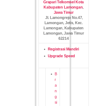
Grapari Telkomsel Kota
Kabupaten Lamongan
,
Jawa Timur
Jl. Lamongrejo No.47,
Lamongan, Jetis, Kec.
Lamongan, Kabupaten
Lamongan, Jawa Timur
62214
Registrasi Mandiri
Upgrade Speed
B
r
a
n
g
si