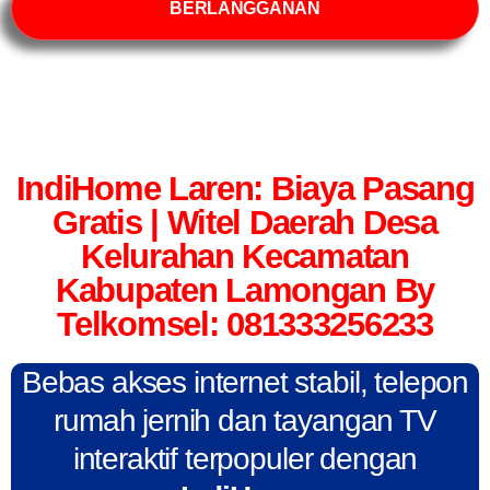
BERLANGGANAN
IndiHome Laren: Biaya Pasang
Gratis | Witel Daerah Desa
Kelurahan Kecamatan
Kabupaten Lamongan By
Telkomsel: 081333256233
Bebas akses internet stabil, telepon
rumah jernih dan tayangan TV
interaktif terpopuler dengan