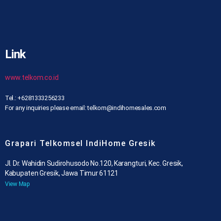
Link
www.telkom.co.id
Tel.: +6281333256233
For any inquiries please email: telkom@indihomesales.com
Grapari Telkomsel IndiHome Gresik
Jl. Dr. Wahidin Sudirohusodo No.120, Karangturi, Kec. Gresik,
Kabupaten Gresik, Jawa Timur 61121
View Map