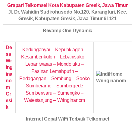
Grapari Telkomsel Kota Kabupaten Gresik
,
Jawa Timur
Jl. Dr. Wahidin Sudirohusodo No.120, Karangturi, Kec.
Gresik, Kabupaten Gresik, Jawa Timur 61121
Revamp One Dynamic
De
Kedunganyar – Kepuhklagen –
sa
Kesambenkulon – Lebanisuko –
Wr
Lebaniwaras – Mondoluku –
ing
Pasinan Lemahputih –
ina
Pedagangan – Sembung – Sooko
no
– Sumberame – Sumbergede –
m
Sumberwaru – Sumengko –
Gr
Watestanjung – Wringinanom
esi
k
Internet Cepat WiFi Terbaik Telkomsel