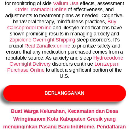
for monitoring of side
Valium Usa
effects, assessment
Order Tramadol Online
of effectiveness, and
adjustments to treatment plans as needed. Cognitive-
behavioral therapy, mindfulness practices,
Buy
Carisoprodol Online
and lifestyle modifications have
shown promising results in managing anxiety and
Zopiclone Overnight Shipping
sleep disorders. It’s
crucial
Real Zanaflex online
to prioritize safety and
ensure that any medication purchased comes from a
reputable source. As anxiety and sleep
Hydrocodone
Overnight Delivery
disorders continue
Lorazepam
Purchase Online
to affect a significant portion of the
U.S.
BERLANGGANAN
Buat Warga Kelurahan, Kecamatan dan Desa
Wringinanom Kota Kabupaten Gresik yang
menginginkan Pasang Baru IndiHome. Pendaftaran